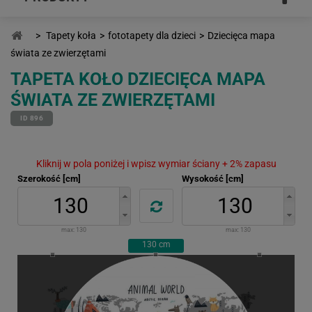
>
Tapety koła
>
fototapety dla dzieci
>
Dziecięca mapa
świata ze zwierzętami
TAPETA KOŁO DZIECIĘCA MAPA
ŚWIATA ZE ZWIERZĘTAMI
ID 896
Kliknij w pola poniżej i wpisz wymiar ściany + 2% zapasu
Szerokość [cm]
Wysokość [cm]
max:
130
max:
130
130
cm