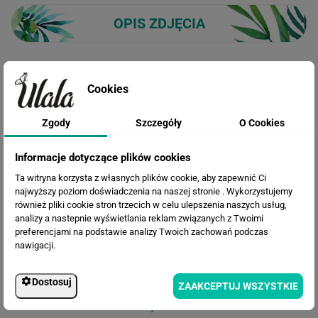
OPIS ZDJĘCIA
Cookies
WIZUALIZACJE PRODUKTU
Zgody
Szczegóły
O Cookies
Informacje dotyczące plików cookies
Loading...
Ta witryna korzysta z własnych plików cookie, aby zapewnić Ci
najwyższy poziom doświadczenia na naszej stronie . Wykorzystujemy
również pliki cookie stron trzecich w celu ulepszenia naszych usług,
analizy a nastepnie wyświetlania reklam związanych z Twoimi
INSPIRACJE
preferencjami na podstawie analizy Twoich zachowań podczas
nawigacji.
Dostosuj
ZAAKCEPTUJ WSZYSTKIE
Myszka