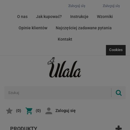
Zaloguj się
Zaloguj się
O nas
Jak kupować?
Instrukcje
Wzorniki
Opinie klientów
Najczęściej zadawane pytania
Kontakt
Cookies
(
0
)
(0)
Zaloguj się
PRODUKTY