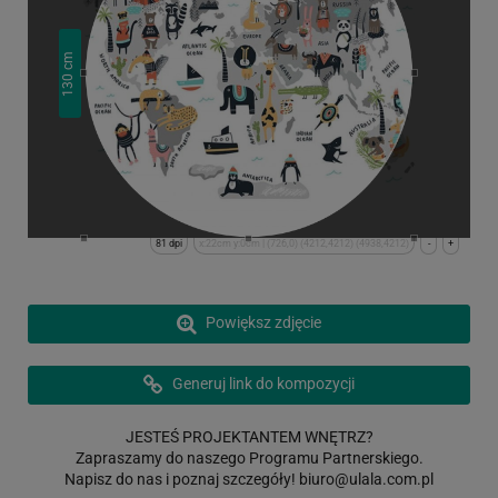
cm
130
81 dpi
x:22cm y:0cm | (726,0) (4212,4212) (4938,4212)
-
+
Powiększ zdjęcie
Generuj link do kompozycji
JESTEŚ PROJEKTANTEM WNĘTRZ?
Zapraszamy do naszego Programu Partnerskiego.
Napisz do nas i poznaj szczegóły!
biuro@ulala.com.pl