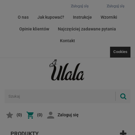
Zaloguj się
Zaloguj się
O nas
Jak kupować?
Instrukcje
Wzorniki
Opinie klientów
Najczęściej zadawane pytania
Kontakt
Cookies
(
0
)
(0)
Zaloguj się
PRODUKTY