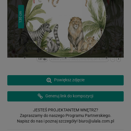
cm
130
137 dpi
x:28cm y:0cm | (1508,0) (7010,7010) (8518,7010)
-
+
Powiększ zdjęcie
Generuj link do kompozycji
JESTEŚ PROJEKTANTEM WNĘTRZ?
Zapraszamy do naszego Programu Partnerskiego.
Napisz do nas i poznaj szczegóły!
biuro@ulala.com.pl