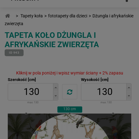
>
Tapety koła
>
fototapety dla dzieci
>
Dżungla i afrykańskie
zwierzęta
TAPETA KOŁO DŻUNGLA I
AFRYKAŃSKIE ZWIERZĘTA
ID 943
Kliknij w pola poniżej i wpisz wymiar ściany + 2% zapasu
Szerokość [cm]
Wysokość [cm]
max:
130
max:
130
130
cm