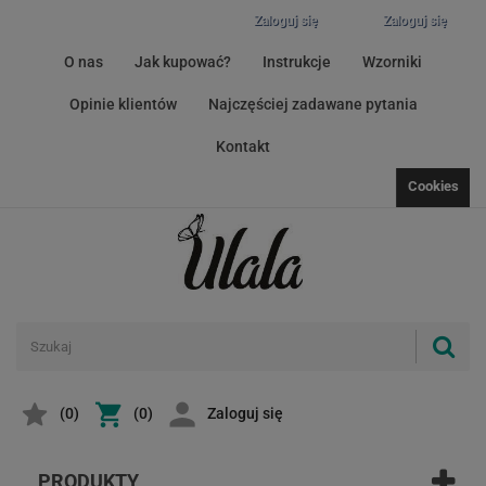
Zaloguj się
Zaloguj się
O nas
Jak kupować?
Instrukcje
Wzorniki
Opinie klientów
Najczęściej zadawane pytania
Kontakt
Cookies
(
0
)
(0)
Zaloguj się
PRODUKTY