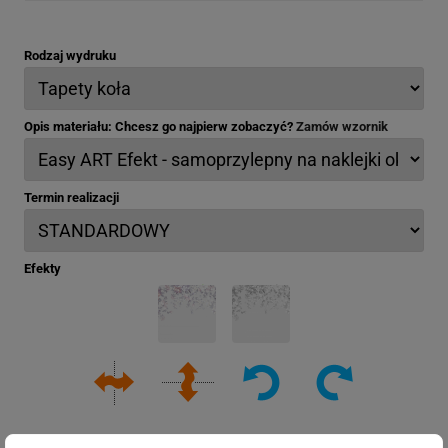
Rodzaj wydruku
Opis materiału: Chcesz go najpierw zobaczyć?
Zamów wzornik
Termin realizacji
Efekty