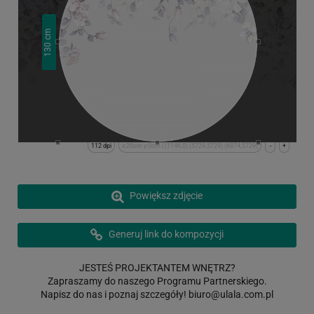
cm
130
112 dpi
x:26cm y:0cm | (1146,0) (5729,5729) (6874,5729)
-
+
Powiększ zdjęcie
Generuj link do kompozycji
JESTEŚ PROJEKTANTEM WNĘTRZ?
Zapraszamy do naszego Programu Partnerskiego.
Napisz do nas i poznaj szczegóły!
biuro@ulala.com.pl