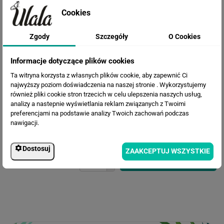
Cookies
Zgody
Szczegóły
O Cookies
Informacje dotyczące plików cookies
Ta witryna korzysta z własnych plików cookie, aby zapewnić Ci
najwyższy poziom doświadczenia na naszej stronie . Wykorzystujemy
Cena przed rabatem:
582.90 zł
również pliki cookie stron trzecich w celu ulepszenia naszych usług,
Rabat:
131.37 zł
analizy a nastepnie wyświetlania reklam związanych z Twoimi
preferencjami na podstawie analizy Twoich zachowań podczas
451.53 zł
Cena po rabacie:
nawigacji.
Dostosuj
ZAAKCEPTUJ WSZYSTKIE