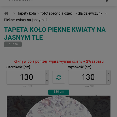
>
Tapety koła
>
fototapety dla dzieci
>
dla dziewczynki
>
Piękne kwiaty na jasnym tle
TAPETA KOŁO PIĘKNE KWIATY NA
JASNYM TLE
ID 1388
Kliknij w pola poniżej i wpisz wymiar ściany + 2% zapasu
Szerokość [cm]
Wysokość [cm]
max:
130
max:
130
130
cm