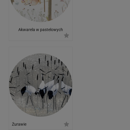
Akwarela w pastelowych
kolorach Leśne zwierzęta i las
Żurawie