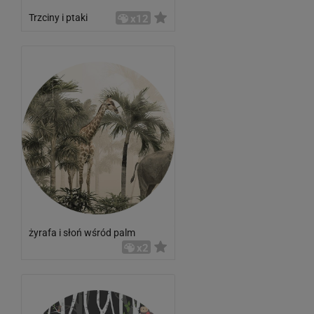
Trzciny i ptaki
x12
żyrafa i słoń wśród palm
x2