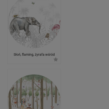
Słoń, flaming, żyrafa wśród
czarno białych liści