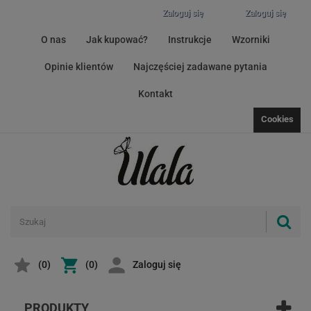
Zaloguj się
Zaloguj się
O nas
Jak kupować?
Instrukcje
Wzorniki
Opinie klientów
Najczęściej zadawane pytania
Kontakt
Cookies
(
0
)
(0)
Zaloguj się
PRODUKTY