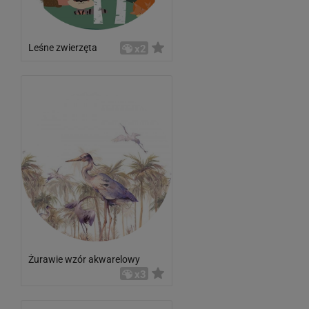
Leśne zwierzęta
x2
Żurawie wzór akwarelowy
x3