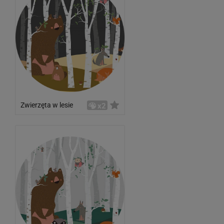
Zwierzęta w lesie
x2