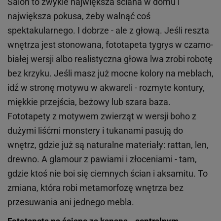
Salon to zwykle największa ściana w domu i
największa pokusa, żeby walnąć coś
spektakularnego. I dobrze - ale z głową. Jeśli reszta
wnętrza jest stonowana, fototapeta tygrys w czarno-
białej wersji albo realistyczna głowa lwa zrobi robotę
bez krzyku. Jeśli masz już mocne kolory na meblach,
idź w stronę motywu w akwareli - rozmyte kontury,
miękkie przejścia, beżowy lub szara baza.
Fototapety z motywem zwierząt w wersji boho z
dużymi liśćmi monstery i tukanami pasują do
wnętrz, gdzie już są naturalne materiały: rattan, len,
drewno. A glamour z pawiami i złoceniami - tam,
gdzie ktoś nie boi się ciemnych ścian i aksamitu. To
zmiana, która robi metamorfozę wnętrza bez
przesuwania ani jednego mebla.
Fototapeta na ścianę za kanapą - centralnym