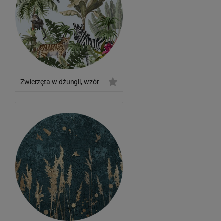
Zwierzęta w dżungli, wzór