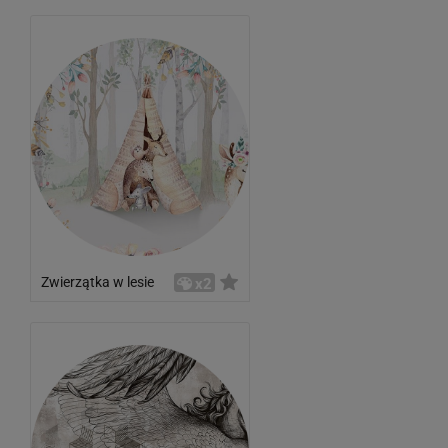
Zwierzątka w lesie
x2