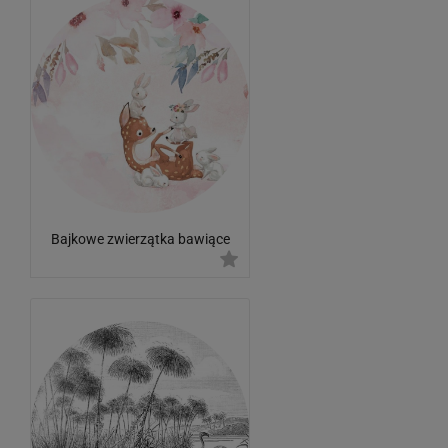
Bajkowe zwierzątka bawiące
się wśród kwiatów