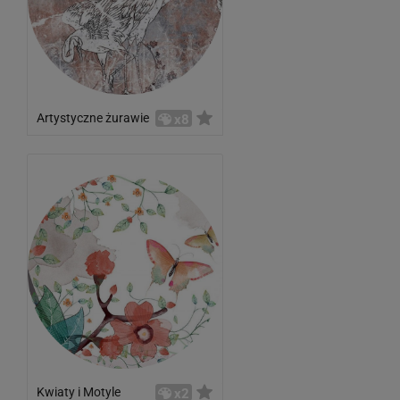
Artystyczne żurawie
x8
Kwiaty i Motyle
x2