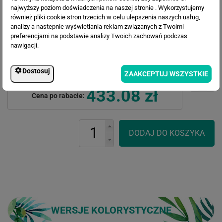
najwyższy poziom doświadczenia na naszej stronie . Wykorzystujemy
również pliki cookie stron trzecich w celu ulepszenia naszych usług,
analizy a nastepnie wyświetlania reklam związanych z Twoimi
preferencjami na podstawie analizy Twoich zachowań podczas
nawigacji.
Cena przed rabatem:
564.45 zł
Dostosuj
ZAAKCEPTUJ WSZYSTKIE
Rabat:
131.37 zł
433.08 zł
Cena po rabacie:
WERSJE KOLORYSTYCZNE