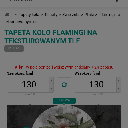
>
Tapety koła
>
Tematy
>
Zwierzęta
>
Ptaki
>
Flamingi na
teksturowanym tle
TAPETA KOŁO FLAMINGI NA
TEKSTUROWANYM TLE
ID 2106
Kliknij w pola poniżej i wpisz wymiar ściany + 2% zapasu
Szerokość [cm]
Wysokość [cm]
max:
130
max:
130
130
cm