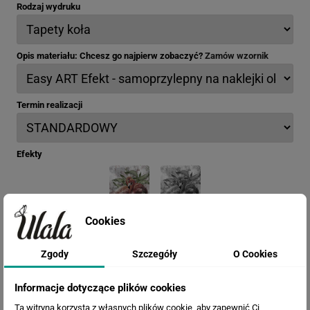
Rodzaj wydruku
Opis materiału: Chcesz go najpierw zobaczyć?
Zamów wzornik
Termin realizacji
Efekty
Cookies
Zgody
Szczegóły
O Cookies
Informacje dotyczące plików cookies
Ta witryna korzysta z własnych plików cookie, aby zapewnić Ci