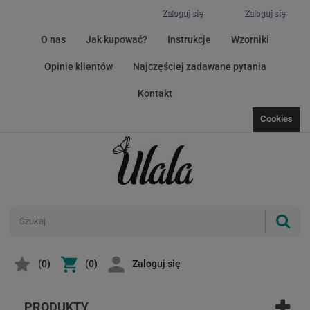
Zaloguj się
Zaloguj się
O nas
Jak kupować?
Instrukcje
Wzorniki
Opinie klientów
Najczęściej zadawane pytania
Kontakt
Cookies
(
0
)
(0)
Zaloguj się
PRODUKTY