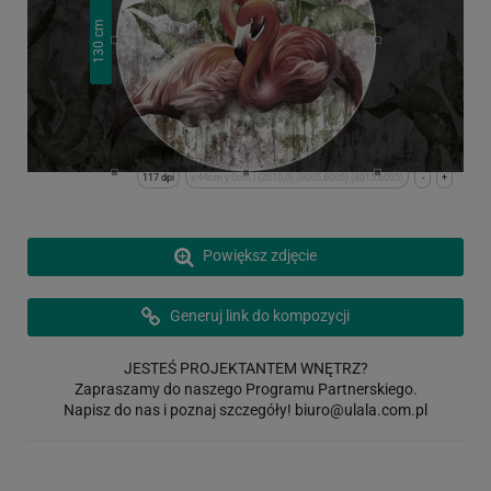
cm
130
117 dpi
x:44cm y:0cm | (2010,0) (6005,6005) (8015,6005)
-
+
Powiększ zdjęcie
Generuj link do kompozycji
JESTEŚ PROJEKTANTEM WNĘTRZ?
Zapraszamy do naszego Programu Partnerskiego.
Napisz do nas i poznaj szczegóły!
biuro@ulala.com.pl