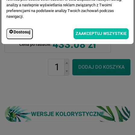
analizy a nastepnie wyświetlania reklam związanych z Twoimi
preferencjami na podstawie analizy Twoich zachowań podczas
nawigacji.
Cena przed rabatem:
564.45 zł
Dostosuj
Rabat:
131.37 zł
ZAAKCEPTUJ WSZYSTKIE
433.08 zł
Cena po rabacie:
WERSJE KOLORYSTYCZNE