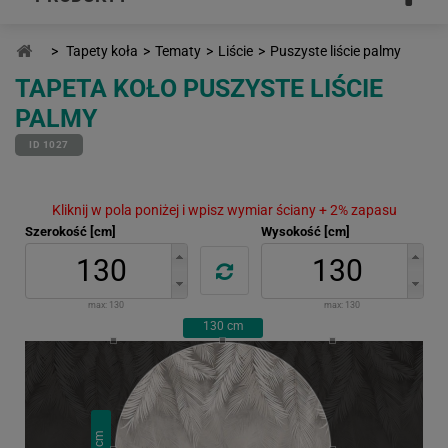
>
Tapety koła
>
Tematy
>
Liście
>
Puszyste liście palmy
TAPETA KOŁO PUSZYSTE LIŚCIE
PALMY
ID 1027
Kliknij w pola poniżej i wpisz wymiar ściany + 2% zapasu
Szerokość [cm]
Wysokość [cm]
max:
130
max:
130
130
cm
cm