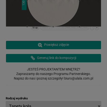
130
58 dpi
x:53cm y:0cm | (1212,0) (2968,2968) (4180,2968)
-
+
Powiększ zdjęcie
Generuj link do kompozycji
JESTEŚ PROJEKTANTEM WNĘTRZ?
Zapraszamy do naszego Programu Partnerskiego.
Napisz do nas i poznaj szczegóły!
biuro@ulala.com.pl
Rodzaj wydruku