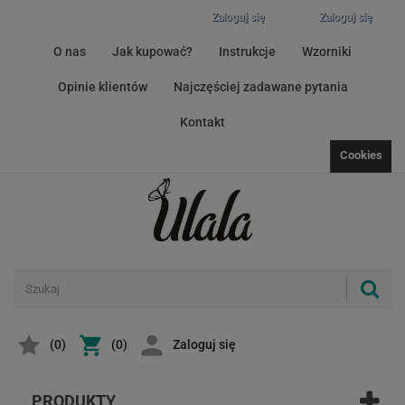
Zaloguj się
Zaloguj się
O nas
Jak kupować?
Instrukcje
Wzorniki
Opinie klientów
Najczęściej zadawane pytania
Kontakt
Cookies
(
0
)
(0)
Zaloguj się
PRODUKTY