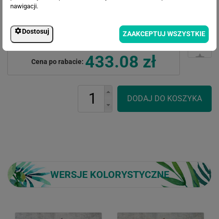
nawigacji.
Dostosuj
ZAAKCEPTUJ WSZYSTKIE
Cena przed rabatem:
564.45 zł
Rabat:
131.37 zł
433.08 zł
Cena po rabacie:
WERSJE KOLORYSTYCZNE