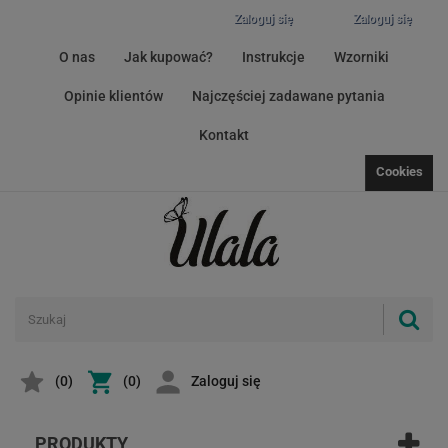
Zaloguj się
Zaloguj się
O nas
Jak kupować?
Instrukcje
Wzorniki
Opinie klientów
Najczęściej zadawane pytania
Kontakt
Cookies
(
0
)
(0)
Zaloguj się
PRODUKTY