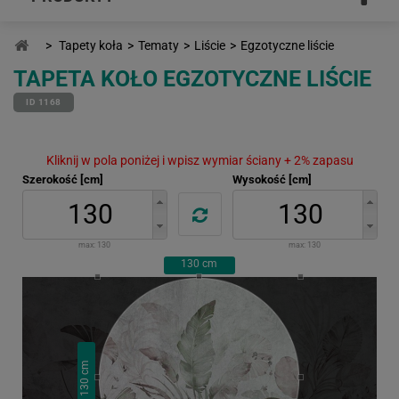
>
Tapety koła
>
Tematy
>
Liście
>
Egzotyczne liście
TAPETA KOŁO EGZOTYCZNE LIŚCIE
ID 1168
Kliknij w pola poniżej i wpisz wymiar ściany + 2% zapasu
Szerokość [cm]
Wysokość [cm]
max:
130
max:
130
130
cm
cm
130