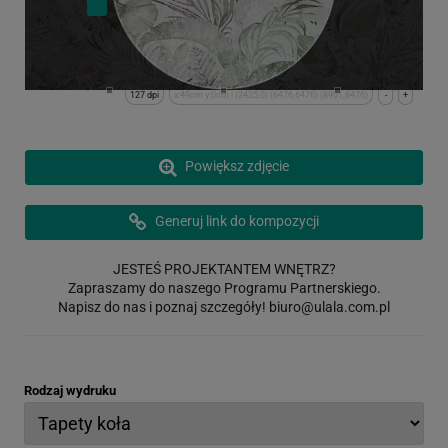
127 dpi
x:49cm y:0cm | (2425,0) (6476,6476) (8901,6476)
-
+
Powiększ zdjęcie
Generuj link do kompozycji
JESTEŚ PROJEKTANTEM WNĘTRZ?
Zapraszamy do naszego Programu Partnerskiego.
Napisz do nas i poznaj szczegóły!
biuro@ulala.com.pl
Rodzaj wydruku