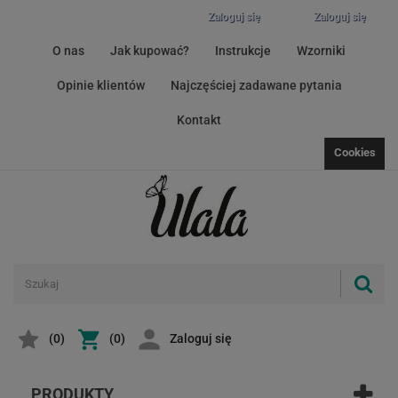
Zaloguj się
Zaloguj się
O nas
Jak kupować?
Instrukcje
Wzorniki
Opinie klientów
Najczęściej zadawane pytania
Kontakt
Cookies
(
0
)
(0)
Zaloguj się
PRODUKTY