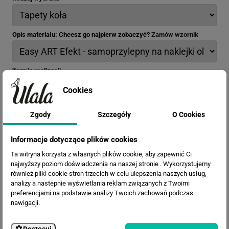
Opis materiału: Chcesz go najpierw zobaczyć?
Zamów wzornik
Termin realizacji
Cookies
Efekty
Zgody
Szczegóły
O Cookies
Informacje dotyczące plików cookies
Ta witryna korzysta z własnych plików cookie, aby zapewnić Ci
najwyższy poziom doświadczenia na naszej stronie . Wykorzystujemy
również pliki cookie stron trzecich w celu ulepszenia naszych usług,
analizy a nastepnie wyświetlania reklam związanych z Twoimi
Wielkość wzoru
preferencjami na podstawie analizy Twoich zachowań podczas
nawigacji.
Dostosuj