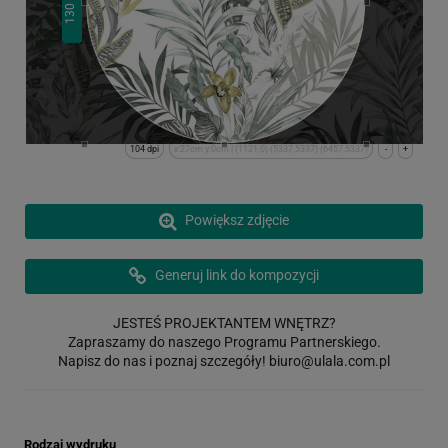
130
104 dpi
x:27cm y:0cm | (1121,0) (5337,5337) (6457,5337)
-
+
Powiększ zdjęcie
Generuj link do kompozycji
JESTEŚ PROJEKTANTEM WNĘTRZ?
Zapraszamy do naszego Programu Partnerskiego.
Napisz do nas i poznaj szczegóły!
biuro@ulala.com.pl
Rodzaj wydruku