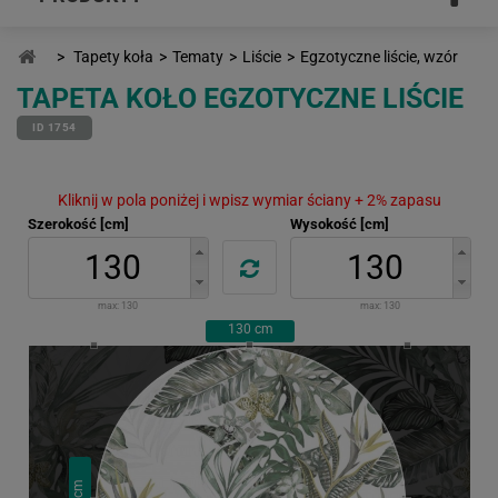
>
Tapety koła
>
Tematy
>
Liście
>
Egzotyczne liście, wzór
TAPETA KOŁO EGZOTYCZNE LIŚCIE
ID 1754
Kliknij w pola poniżej i wpisz wymiar ściany + 2% zapasu
Szerokość [cm]
Wysokość [cm]
max:
130
max:
130
130
cm
cm