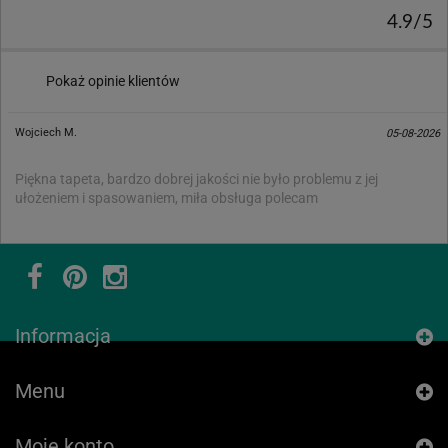
4.9/5
Pokaż opinie klientów
Wojciech M.
05-08-2026
Piękna tapeta, bardzo dobrej jakości nie było problemu z jej
ułożeniem i spasowaniem, miła obsługa polecam
Informacja
Menu
Moje konto