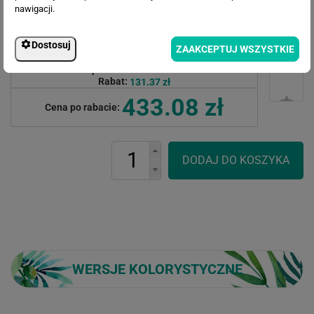
nawigacji.
Dostosuj
ZAAKCEPTUJ WSZYSTKIE
Cena przed rabatem:
564.45 zł
Rabat:
131.37 zł
433.08 zł
Cena po rabacie:
WERSJE KOLORYSTYCZNE