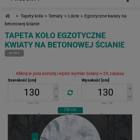
>
Tapety koła
>
Tematy
>
Liście
>
Egzotyczne kwiaty na
betonowej ścianie
TAPETA KOŁO EGZOTYCZNE
KWIATY NA BETONOWEJ ŚCIANIE
ID 654
Kliknij w pola poniżej i wpisz wymiar ściany + 2% zapasu
Szerokość [cm]
Wysokość [cm]
max:
130
max:
130
130
cm