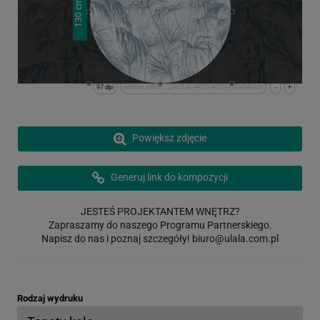
cm
130
97 dpi
x:65cm y:0cm | (2473,0) (4922,4922) (7395,4922)
-
+
Powiększ zdjęcie
Generuj link do kompozycji
JESTEŚ PROJEKTANTEM WNĘTRZ?
Zapraszamy do naszego Programu Partnerskiego.
Napisz do nas i poznaj szczegóły!
biuro@ulala.com.pl
Rodzaj wydruku