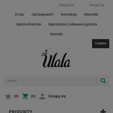
Zaloguj się
Zaloguj się
O nas
Jak kupować?
Instrukcje
Wzorniki
Opinie klientów
Najczęściej zadawane pytania
Kontakt
Cookies
(
0
)
(0)
Zaloguj się
PRODUKTY