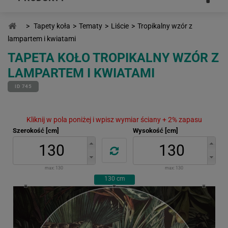
>
Tapety koła
>
Tematy
>
Liście
>
Tropikalny wzór z
lampartem i kwiatami
TAPETA KOŁO TROPIKALNY WZÓR Z
LAMPARTEM I KWIATAMI
ID 745
Kliknij w pola poniżej i wpisz wymiar ściany + 2% zapasu
Szerokość [cm]
Wysokość [cm]
max:
130
max:
130
130
cm