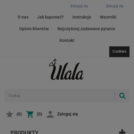
Zaloguj się
Zaloguj się
O nas
Jak kupować?
Instrukcje
Wzorniki
Opinie klientów
Najczęściej zadawane pytania
Kontakt
Cookies
(
0
)
(0)
Zaloguj się
PRODUKTY