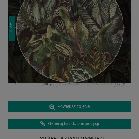
cm
130
109 dpi
x:9cm y:0cm | (400,0) (5586,5586) (5986,5586)
-
+
Powiększ zdjęcie
Generuj link do kompozycji
JESTEŚ PROJEKTANTEM WNĘTRZ?