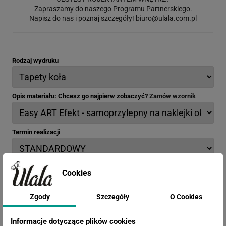
Zapraszamy do naszego Programu Partnerskiego.
Napisz do nas i poznaj szczegóły!
biuro@ulala.com.pl
Rodzaj wydruku
Opis materiału: Chcesz go najpierw zobaczyć?
Zamów wzornik
Termin realizacji
Efekty
Cookies
Zgody
Szczegóły
O Cookies
Informacje dotyczące plików cookies