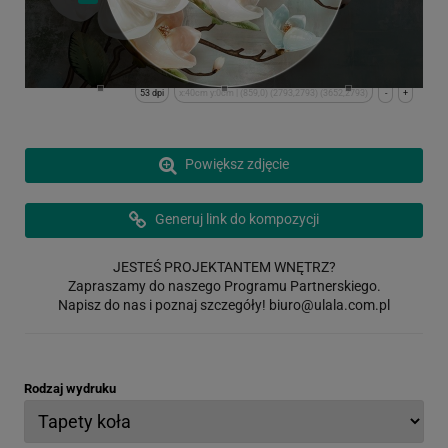
53 dpi
x:40cm y:0cm | (859,0) (2793,2793) (3652,2793)
-
+
Powiększ zdjęcie
Generuj link do kompozycji
JESTEŚ PROJEKTANTEM WNĘTRZ?
Zapraszamy do naszego Programu Partnerskiego.
Napisz do nas i poznaj szczegóły!
biuro@ulala.com.pl
Rodzaj wydruku