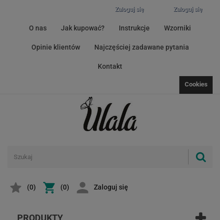
Zaloguj się
Zaloguj się
O nas
Jak kupować?
Instrukcje
Wzorniki
Opinie klientów
Najczęściej zadawane pytania
Kontakt
Cookies
(
0
)
(0)
Zaloguj się
PRODUKTY