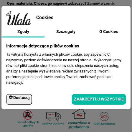
Opis materiału: Chcesz go najpierw zobaczyć?
Zamów wzornik
Cookies
Termin realizacji
Zgody
Szczegóły
O Cookies
Efekty
Informacje dotyczące plików cookies
Ta witryna korzysta z własnych plików cookie, aby zapewnić Ci
najwyższy poziom doświadczenia na naszej stronie . Wykorzystujemy
również pliki cookie stron trzecich w celu ulepszenia naszych usług,
analizy a nastepnie wyświetlania reklam związanych z Twoimi
preferencjami na podstawie analizy Twoich zachowań podczas
nawigacji.
Dostosuj
ZAAKCEPTUJ WSZYSTKIE