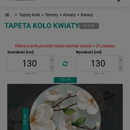
>
Tapety koła
>
Tematy
>
Kwiaty
>
Kwiaty
TAPETA KOŁO KWIATY
ID 1209
Kliknij w pola poniżej i wpisz wymiar ściany + 2% zapasu
Szerokość [cm]
Wysokość [cm]
max:
130
max:
130
130
cm
cm
130