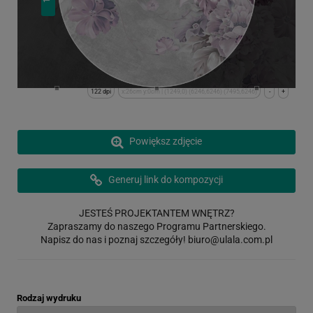
122 dpi
x:26cm y:0cm | (1249,0) (6246,6246) (7495,6246)
-
+
Powiększ zdjęcie
Generuj link do kompozycji
JESTEŚ PROJEKTANTEM WNĘTRZ?
Zapraszamy do naszego Programu Partnerskiego.
Napisz do nas i poznaj szczegóły!
biuro@ulala.com.pl
Rodzaj wydruku