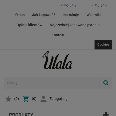
Zaloguj się
Zaloguj się
O nas
Jak kupować?
Instrukcje
Wzorniki
Opinie klientów
Najczęściej zadawane pytania
Kontakt
Cookies
(
0
)
(0)
Zaloguj się
PRODUKTY