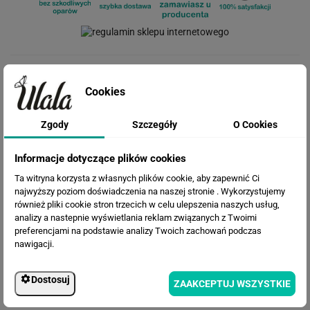
Cena przed rabatem:
564.45 zł
Rabat:
131.37 zł
Cookies
433.08 zł
Cena po rabacie:
Zgody
Szczegóły
O Cookies
Informacje dotyczące plików cookies
Ta witryna korzysta z własnych plików cookie, aby zapewnić Ci
najwyższy poziom doświadczenia na naszej stronie . Wykorzystujemy
również pliki cookie stron trzecich w celu ulepszenia naszych usług,
analizy a nastepnie wyświetlania reklam związanych z Twoimi
preferencjami na podstawie analizy Twoich zachowań podczas
nawigacji.
WERSJE KOLORYSTYCZNE
Dostosuj
ZAAKCEPTUJ WSZYSTKIE