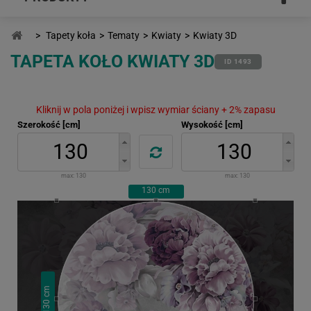
>
Tapety koła
>
Tematy
>
Kwiaty
>
Kwiaty 3D
TAPETA KOŁO KWIATY 3D
ID 1493
Kliknij w pola poniżej i wpisz wymiar ściany + 2% zapasu
Szerokość [cm]
Wysokość [cm]
max:
130
max:
130
130
cm
cm
130