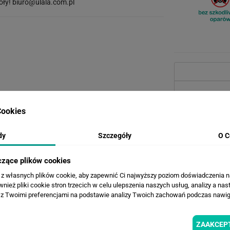
óły!
biuro@ulala.com.pl
ookies
dy
Szczegóły
O C
czące plików cookies
a z własnych plików cookie, aby zapewnić Ci najwyższy poziom doświadczenia na
ież pliki cookie stron trzecich w celu ulepszenia naszych usług, analizy a nas
z Twoimi preferencjami na podstawie analizy Twoich zachowań podczas nawiga
WERSJE KOLORYSTYCZNE
ZAAKCEP