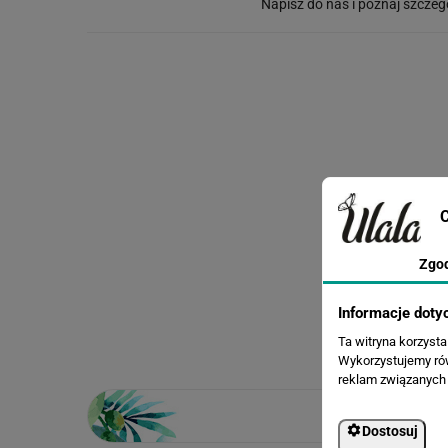
Napisz do nas i poznaj szczeg
C
Zgo
Informacje doty
Ta witryna korzyst
Wykorzystujemy równ
reklam związanych 
Dostosuj