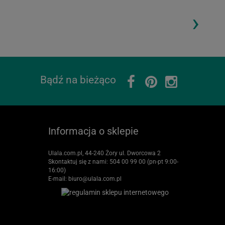
›
ding...
Loading...
Bądź na bieżąco
Informacja o sklepie
Ulala.com.pl, 44-240 Żory ul. Dworcowa 2
Skontaktuj się z nami:
504 00 99 00 (pn-pt 9:00-
16:00)
E-mail:
biuro@ulala.com.pl