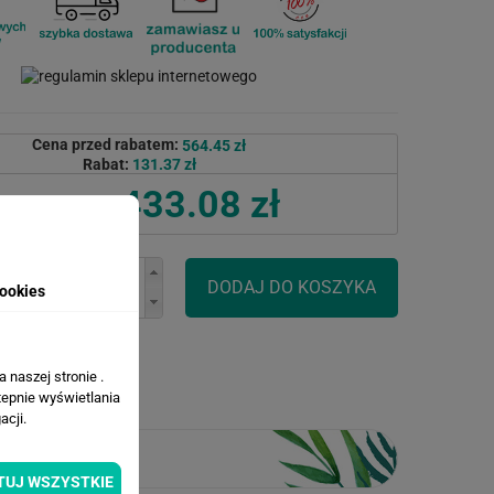
Cena przed rabatem:
564.45 zł
Rabat:
131.37 zł
433.08 zł
Cena po rabacie:
ookies
 naszej stronie .
tepnie wyświetlania
cji.
TUJ WSZYSTKIE