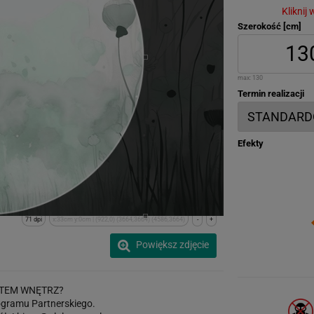
Kliknij
Szerokość [cm]
max:
130
Termin realizacji
Efekty
71 dpi
x:33cm y:0cm | (922,0) (3664,3664) (4586,3664)
-
+
Powiększ zdjęcie
TEM WNĘTRZ?
gramu Partnerskiego.