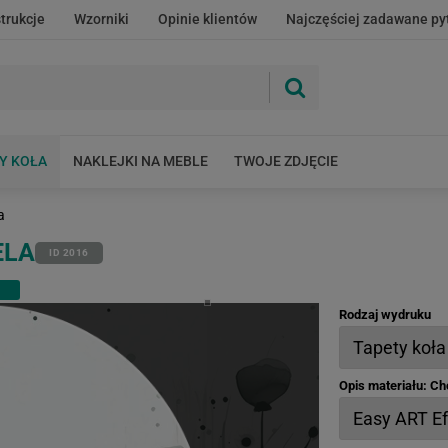
strukcje
Wzorniki
Opinie klientów
Najczęściej zadawane py
Y KOŁA
NAKLEJKI NA MEBLE
TWOJE ZDJĘCIE
a
ELA
ID 2016
m
Rodzaj wydruku
Opis materiału: C