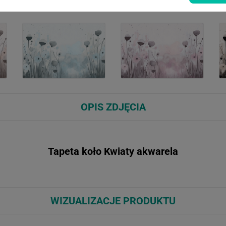
OPIS ZDJĘCIA
Tapeta koło Kwiaty akwarela
WIZUALIZACJE PRODUKTU