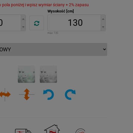
 w pola poniżej i wpisz wymiar ściany + 2% zapasu
Wysokość [cm]
max:
130