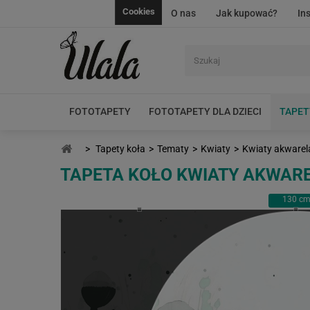
Cookies
O nas
Jak kupować?
In
FOTOTAPETY
FOTOTAPETY DLA DZIECI
TAPET
>
Tapety koła
>
Tematy
>
Kwiaty
>
Kwiaty akwarel
TAPETA KOŁO KWIATY AKWAR
130
c