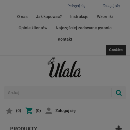
Zaloguj się
Zaloguj się
O nas
Jak kupować?
Instrukcje
Wzorniki
Opinie klientów
Najczęściej zadawane pytania
Kontakt
Cookies
(
0
)
(0)
Zaloguj się
PRODUKTY