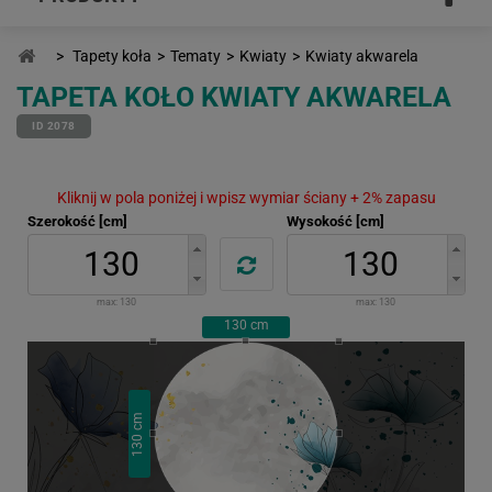
>
Tapety koła
>
Tematy
>
Kwiaty
>
Kwiaty akwarela
TAPETA KOŁO KWIATY AKWARELA
ID 2078
Kliknij w pola poniżej i wpisz wymiar ściany + 2% zapasu
Szerokość [cm]
Wysokość [cm]
max:
130
max:
130
130
cm
cm
130