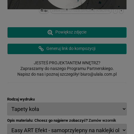
48 dpi
x:89cm y:0cm | (1722,0) (2516,2516) (4238,2516)
-
+
Powiększ zdjęcie
Generuj link do kompozycji
JESTEŚ PROJEKTANTEM WNĘTRZ?
Zapraszamy do naszego Programu Partnerskiego.
Napisz do nas i poznaj szczegóły!
biuro@ulala.com.pl
Rodzaj wydruku
Opis materiału: Chcesz go najpierw zobaczyć?
Zamów wzornik