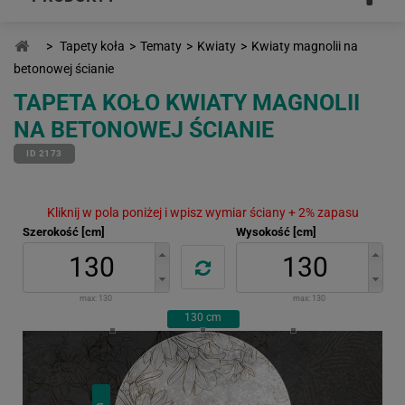
>
Tapety koła
>
Tematy
>
Kwiaty
>
Kwiaty magnolii na
betonowej ścianie
TAPETA KOŁO KWIATY MAGNOLII
NA BETONOWEJ ŚCIANIE
ID 2173
Kliknij w pola poniżej i wpisz wymiar ściany + 2% zapasu
Szerokość [cm]
Wysokość [cm]
max:
130
max:
130
130
cm