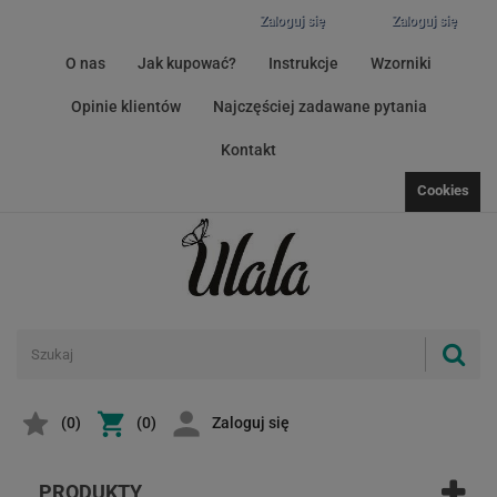
Zaloguj się
Zaloguj się
O nas
Jak kupować?
Instrukcje
Wzorniki
Opinie klientów
Najczęściej zadawane pytania
Kontakt
Cookies
(
0
)
(0)
Zaloguj się
PRODUKTY