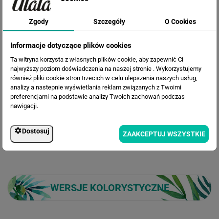
Zgody
Szczegóły
O Cookies
Informacje dotyczące plików cookies
Cena przed rabatem:
564.45 zł
Rabat:
131.37 zł
Ta witryna korzysta z własnych plików cookie, aby zapewnić Ci
433.08 zł
najwyższy poziom doświadczenia na naszej stronie . Wykorzystujemy
Cena po rabacie:
również pliki cookie stron trzecich w celu ulepszenia naszych usług,
analizy a nastepnie wyświetlania reklam związanych z Twoimi
preferencjami na podstawie analizy Twoich zachowań podczas
nawigacji.
Dostosuj
ZAAKCEPTUJ WSZYSTKIE
WERSJE KOLORYSTYCZNE