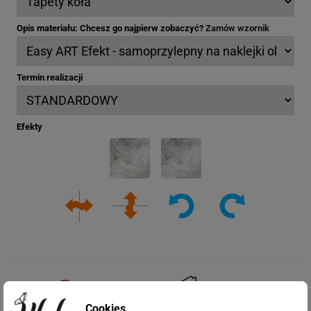
Opis materiału: Chcesz go najpierw zobaczyć?
Zamów wzornik
Termin realizacji
Efekty
Cookies