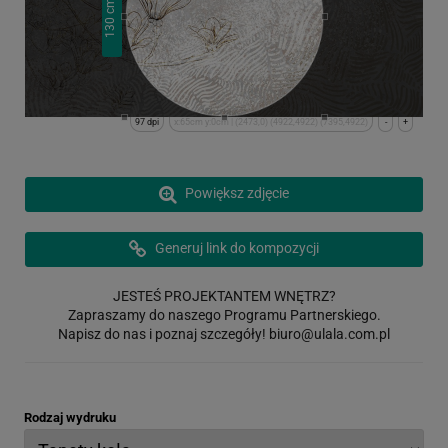
cm
130
97 dpi
x:65cm y:0cm | (2473,0) (4922,4922) (7395,4922)
-
+
Powiększ zdjęcie
Generuj link do kompozycji
JESTEŚ PROJEKTANTEM WNĘTRZ?
Zapraszamy do naszego Programu Partnerskiego.
Napisz do nas i poznaj szczegóły!
biuro@ulala.com.pl
Rodzaj wydruku