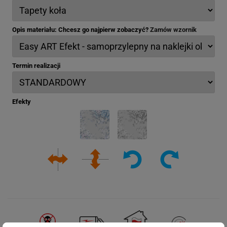
Opis materiału: Chcesz go najpierw zobaczyć?
Zamów wzornik
Termin realizacji
Efekty