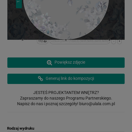
112 dpi
x:23cm y:0cm | (1000,0) (5655,5655) (6655,5655)
-
+
Powiększ zdjęcie
Generuj link do kompozycji
JESTEŚ PROJEKTANTEM WNĘTRZ?
Zapraszamy do naszego Programu Partnerskiego.
Napisz do nas i poznaj szczegóły!
biuro@ulala.com.pl
Rodzaj wydruku