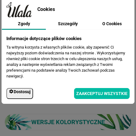
Cookies
Zgody
Szczegóły
O Cookies
Cena przed rabatem:
582.90 zł
Informacje dotyczące plików cookies
Rabat:
131.37 zł
Ta witryna korzysta z własnych plików cookie, aby zapewnić Ci
451.53 zł
Cena po rabacie:
najwyższy poziom doświadczenia na naszej stronie . Wykorzystujemy
również pliki cookie stron trzecich w celu ulepszenia naszych usług,
analizy a nastepnie wyświetlania reklam związanych z Twoimi
preferencjami na podstawie analizy Twoich zachowań podczas
nawigacji.
Dostosuj
ZAAKCEPTUJ WSZYSTKIE
WERSJE KOLORYSTYCZNE