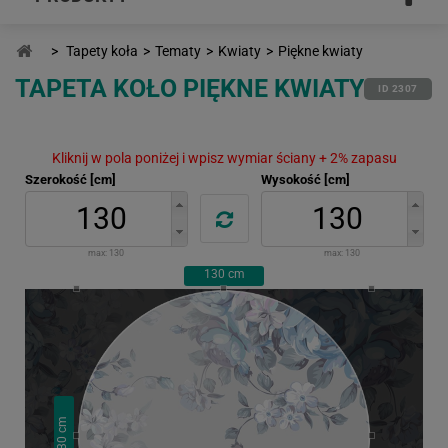
>
Tapety koła
>
Tematy
>
Kwiaty
>
Piękne kwiaty
TAPETA KOŁO PIĘKNE KWIATY
ID 2307
Kliknij w pola poniżej i wpisz wymiar ściany + 2% zapasu
Szerokość [cm]
Wysokość [cm]
max:
130
max:
130
130
cm
cm
130