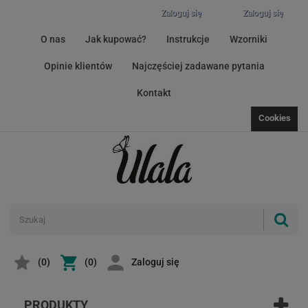
Zaloguj się
Zaloguj się
O nas
Jak kupować?
Instrukcje
Wzorniki
Opinie klientów
Najczęściej zadawane pytania
Kontakt
Cookies
(
0
)
(0)
Zaloguj się
PRODUKTY