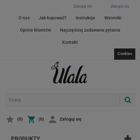
Zaloguj się
Zaloguj się
O nas
Jak kupować?
Instrukcje
Wzorniki
Opinie klientów
Najczęściej zadawane pytania
Kontakt
Cookies
(
0
)
(0)
Zaloguj się
PRODUKTY