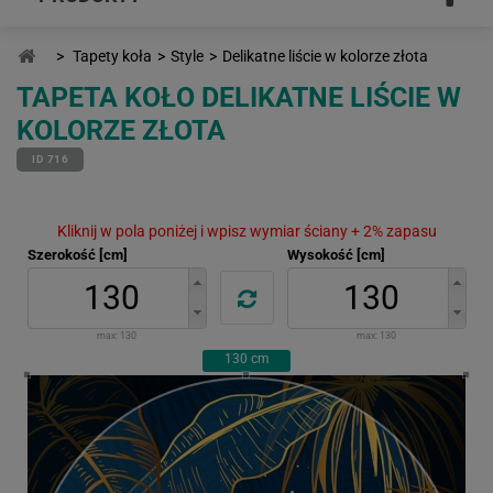
>
Tapety koła
>
Style
>
Delikatne liście w kolorze złota
TAPETA KOŁO DELIKATNE LIŚCIE W
KOLORZE ZŁOTA
ID 716
Kliknij w pola poniżej i wpisz wymiar ściany + 2% zapasu
Szerokość [cm]
Wysokość [cm]
max:
130
max:
130
130
cm