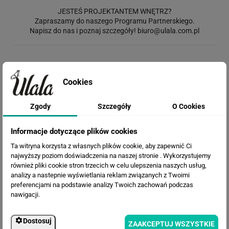
JESTEŚ PROJEKTANTEM WNĘTRZ?
Zapraszamy do naszego Programu Partnerskiego.
Napisz do nas i poznaj szczegóły!
biuro@ulala.com.pl
Rodzaj wydruku
Cookies
Zgody
Szczegóły
O Cookies
Opis materiału: Chcesz go najpierw zobaczyć?
Zamów wzornik
Informacje dotyczące plików cookies
Termin realizacji
Ta witryna korzysta z własnych plików cookie, aby zapewnić Ci
najwyższy poziom doświadczenia na naszej stronie . Wykorzystujemy
również pliki cookie stron trzecich w celu ulepszenia naszych usług,
analizy a nastepnie wyświetlania reklam związanych z Twoimi
Efekty
preferencjami na podstawie analizy Twoich zachowań podczas
nawigacji.
Dostosuj
ZAAKCEPTUJ WSZYSTKIE