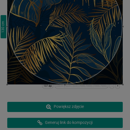
cm
130
137 dpi
x:0cm y:0cm | (0,0) (7000,7000) (7000,7000)
-
+
Powiększ zdjęcie
Generuj link do kompozycji