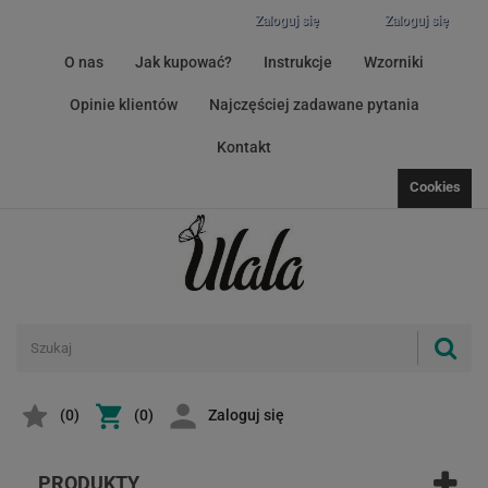
Zaloguj się
Zaloguj się
O nas
Jak kupować?
Instrukcje
Wzorniki
Opinie klientów
Najczęściej zadawane pytania
Kontakt
Cookies
(
0
)
(0)
Zaloguj się
PRODUKTY