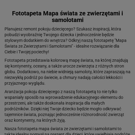
Fototapeta Mapa świata ze zwierzętami i
samolotami
Planujesz remont pokoju dziecięcego? Szukasz inspiracji, która
pobudzi wyobraźnię Twojego dziecka i jednocześnie będzie
stylowym dodatkiem do wnętrza? Odkryj naszą fototapetę "Mapa
Świata ze Zwierzętami i Samolotami" - idealne rozwiązanie dla
Ciebie i Twojej pociechy!
Fototapeta przedstawia kolorową mapę świata, na której znajdują
się kontynenty, oceany, a także urocze zwierzęta z różnych stron
globu. Dodatkowo, na niebie widnieją samoloty, które zapraszają na
niezwykłą podróż po świecie, a chmury nadają całości lekkości i
przyjaznego wyglądu.
Aranżacja pokoju dziecięcego z naszą fototapetą to nie tylko
wspaniały sposób na wprowadzenie edukacyjnego elementu do
przestrzeni, ale także doskonała inspiracja dla małych
podróżników. Dzięki niej Twoje dziecko będzie mogło odkrywać
tajemnice świata, poznając jednocześnie różnorodność zwierząt
oraz kontynenty, na których żyją.
Nasza fototapeta mapa świata ze zwierzętami i samolotami to
także idealny pomysł na prezent dla dzieci, które uwielbiają podróże