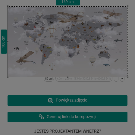
169
cm
cm
100
89 dpi
x:0cm y:0cm | (15,0) (5985,3541) (6000,3541)
-
+
Powiększ zdjęcie
Generuj link do kompozycji
JESTEŚ PROJEKTANTEM WNĘTRZ?