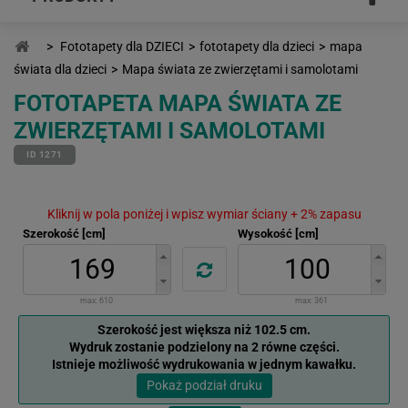
>
Fototapety dla DZIECI
>
fototapety dla dzieci
>
mapa
świata dla dzieci
>
Mapa świata ze zwierzętami i samolotami
FOTOTAPETA MAPA ŚWIATA ZE
ZWIERZĘTAMI I SAMOLOTAMI
ID 1271
Kliknij w pola poniżej i wpisz wymiar ściany + 2% zapasu
Szerokość [cm]
Wysokość [cm]
max:
610
max:
361
Szerokość jest większa niż 102.5 cm.
Wydruk zostanie podzielony na 2 równe części.
Istnieje możliwość wydrukowania w jednym kawałku.
Pokaż podział druku