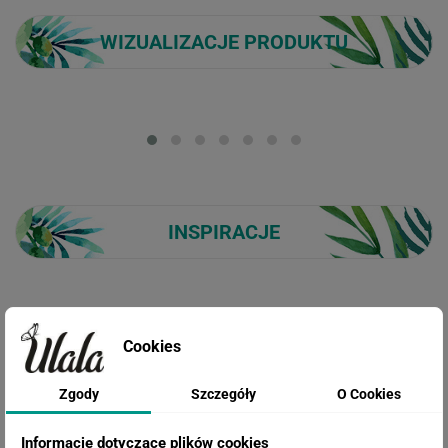
WIZUALIZACJE PRODUKTU
Loading...
INSPIRACJE
Fototapeta Mapa Świata
Cookies
Zgody
Szczegóły
O Cookies
Informacje dotyczące plików cookies