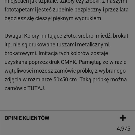
miejscach
jak
szpitale, szkoły czy żłobki.
Z naszymi
fototapetami jesteś zupełnie bezpieczny i przez lata
będziesz się cieszył pięknym wydrukiem.
Uwaga! Kolory imitujące złoto, srebro, miedź, brokat
itp.
nie są drukowane tuszami metalicznymi,
brokatowymi. Imitacja tych kolorów zostaje
uzyskana poprzez druk CMYK. Pamiętaj, że w
razie
wątpliwości możesz zamówić próbkę z wybranego
zdjęcia w rozmiarze 50x50 cm. Taką próbkę można
zamówić
TUTAJ
.
OPINIE KLIENTÓW
4.9/5