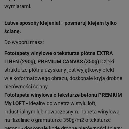
wymiarami.
Łatwe sposoby klejenia!
- posmaruj klejem tylko
ścianę.
Do wyboru masz:
Fototapety winylowe o
teksturze
płótna EXTRA
LINEN (290g), PREMIUM CANVAS (350g)
Dzięki
strukturze płótna uzyskany jest wyjątkowy efekt
wielkoformatowego obrazu, doskonale kryją drobne
nierówności ściany.
Fototapeta winylowa o
teksturze
betonu PREMIUM
My LOFT -
idealny do wnętrz w stylu loft,
industrialnym lub nowoczesnym. Tapeta winylowa
na flizelinie o gramaturze 350g/m2 o teksturze
betonu - doskonale kryje drobne nierówności ściany.