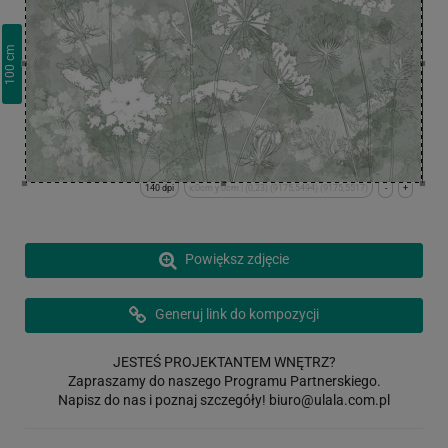
cm
100
140 dpi
x:0cm y:0cm | (0,23) (9175,5494) (9175,5517)
-
+
Powiększ zdjęcie
Generuj link do kompozycji
JESTEŚ PROJEKTANTEM WNĘTRZ?
Zapraszamy do naszego Programu Partnerskiego.
Napisz do nas i poznaj szczegóły!
biuro@ulala.com.pl