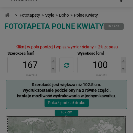
>
Fototapety
>
Style
>
Boho
>
Polne Kwiaty
FOTOTAPETA POLNE KWIATY
ID 1453
Kliknij w pola poniżej i wpisz wymiar ściany + 2% zapasu
Szerokość [cm]
Wysokość [cm]
max:
934
max:
561
Szerokość jest większa niż 102.5 cm.
Wydruk zostanie podzielony na 2 równe części.
Istnieje możliwość wydrukowania w jednym kawałku.
Pokaż podział druku
167
cm