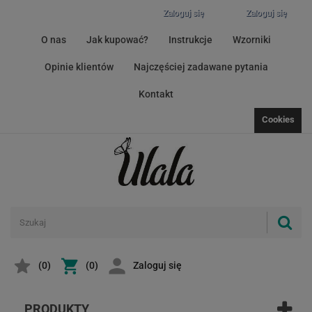
Zaloguj się
Zaloguj się
O nas
Jak kupować?
Instrukcje
Wzorniki
Opinie klientów
Najczęściej zadawane pytania
Kontakt
Cookies
(
0
)
(0)
Zaloguj się
PRODUKTY