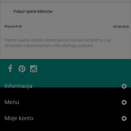
Pokaż opinie klientów
Wojciech M.
05-08-2026
Piękna tapeta, bardzo dobrej jakości nie było problemu z jej
ułożeniem i spasowaniem, miła obsługa polecam
Informacja
Menu
Moje konto