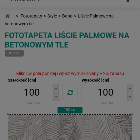
>
Fototapety
>
Style
>
Boho
>
Liście Palmowe na
betonowym tle
FOTOTAPETA LIŚCIE PALMOWE NA
BETONOWYM TLE
ID 275
Kliknij w pola poniżej i wpisz wymiar ściany + 2% zapasu
Szerokość [cm]
Wysokość [cm]
max:
1106
max:
1106
100
cm