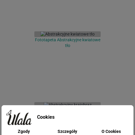
Fototapeta Abstrakcyjne kwiatowe
tło
Fototapeta Abstrakcyjny krajobraz
Cookies
Zgody
Szczegóły
O Cookies