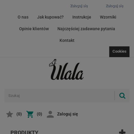
Zaloguj się
Zaloguj się
O nas
Jak kupować?
Instrukcje
Wzorniki
Opinie klientów
Najczęściej zadawane pytania
Kontakt
Cookies
(
0
)
(0)
Zaloguj się
PRODUKTY