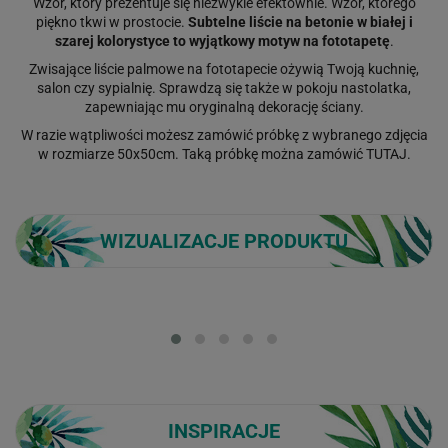
Wzór, który prezentuje się niezwykle efektownie. Wzór, którego
piękno tkwi w prostocie.
Subtelne liście na betonie w białej i
szarej kolorystyce to wyjątkowy motyw na fototapetę
.
Zwisające liście palmowe na fototapecie ożywią Twoją kuchnię,
salon czy sypialnię. Sprawdzą się także w pokoju nastolatka,
zapewniając mu oryginalną dekorację ściany.
W razie wątpliwości możesz zamówić próbkę z wybranego zdjęcia
w rozmiarze 50x50cm. Taką próbkę można zamówić
TUTAJ
.
WIZUALIZACJE PRODUKTU
Loading...
INSPIRACJE