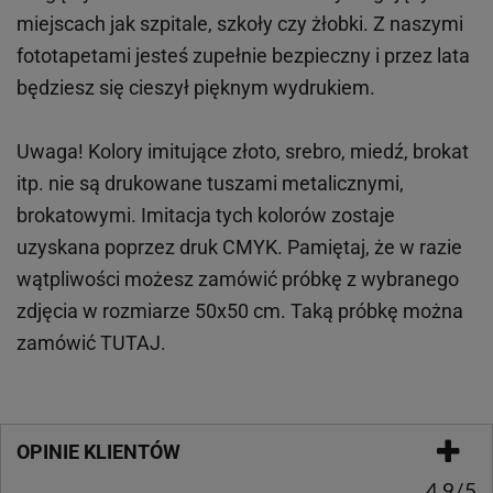
miejscach
jak
szpitale, szkoły czy żłobki.
Z naszymi
fototapetami jesteś zupełnie bezpieczny i przez lata
będziesz się cieszył pięknym wydrukiem.
Uwaga! Kolory imitujące złoto, srebro, miedź, brokat
itp.
nie są drukowane tuszami metalicznymi,
brokatowymi. Imitacja tych kolorów zostaje
uzyskana poprzez druk CMYK. Pamiętaj, że w
razie
wątpliwości możesz zamówić próbkę z wybranego
zdjęcia w rozmiarze 50x50 cm. Taką próbkę można
zamówić
TUTAJ
.
OPINIE KLIENTÓW
4.9/5