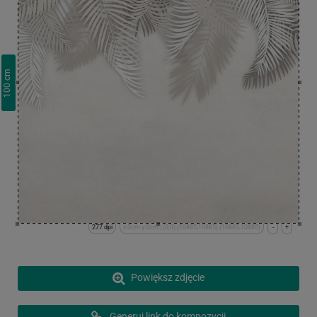
cm
100
277 dpi
x:0cm y:0cm | (0,0) (10885,10885) (10885,10885)
-
+
Powiększ zdjęcie
Generuj link do kompozycji