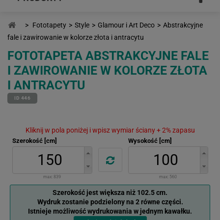
>
Fototapety
>
Style
>
Glamour i Art Deco
>
Abstrakcyjne
fale i zawirowanie w kolorze złota i antracytu
FOTOTAPETA ABSTRAKCYJNE FALE
I ZAWIROWANIE W KOLORZE ZŁOTA
I ANTRACYTU
ID 446
Kliknij w pola poniżej i wpisz wymiar ściany + 2% zapasu
Szerokość [cm]
Wysokość [cm]
max:
839
max:
560
Szerokość jest większa niż 102.5 cm.
Wydruk zostanie podzielony na 2 równe części.
Istnieje możliwość wydrukowania w jednym kawałku.