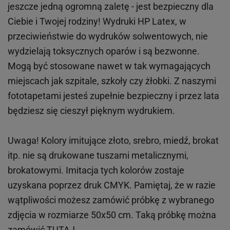
jeszcze jedną ogromną zaletę - jest bezpieczny dla
Ciebie i Twojej rodziny!
Wydruki HP
Latex
, w
przeciwieństwie do wydruków
solwentowych
, nie
wydzielają toksycznych oparów i są bezwonne.
Mogą być stosowane nawet w tak wymagających
miejscach
jak
szpitale, szkoły czy żłobki.
Z naszymi
fototapetami jesteś zupełnie bezpieczny i przez lata
będziesz się cieszył pięknym wydrukiem.
Uwaga! Kolory imitujące złoto, srebro, miedź, brokat
itp.
nie są drukowane tuszami metalicznymi,
brokatowymi. Imitacja tych kolorów zostaje
uzyskana poprzez druk CMYK. Pamiętaj, że w
razie
wątpliwości możesz zamówić próbkę z wybranego
zdjęcia w rozmiarze 50x50 cm. Taką próbkę można
zamówić
TUTAJ
.