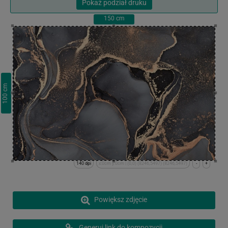
Pokaż podział druku
150
cm
cm
100
140 dpi
x:0cm y:0cm | (0,0) (8246,5497) (8246,5497)
-
+
Powiększ zdjęcie
Generuj link do kompozycji