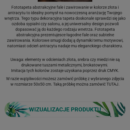
Fototapeta abstrakcyjne fale i zawirowanie w kolorze złota i
antracytu to idealny pomysł na nowoczesną aranżację Twojego
wnętrza. Tego typu dekoracyjna tapeta doskonale sprawdzi się jako
ozdoba sypialni czy salonu, a jej uniwersalny design pozwoli
dopasować ją do każdego rodzaju wnetrza. Fototapeta
abstrakcyjna prezentujesce łagodne fale oraz subtelne
zawirowania. Kolorowe smugi dodaj ą dynamiki temu motywowi,
natomiast odcień antracytu nadaje mu eleganckiego charakteru.
Uwaga: elementy w odcieniach złota, srebra czy miedzi nie są
drukowane tuszami metalicznymi, brokatowymi.
Imitacja tych kolorów zostaje uzyskana poprzez druk CMYK.
W razie wątpliwości możesz zamówić próbkę z wybranego zdjęcia
w rozmiarze 50x50 cm. Taką próbkę można zamówić
TUTAJ
.
WIZUALIZACJE PRODUKTU