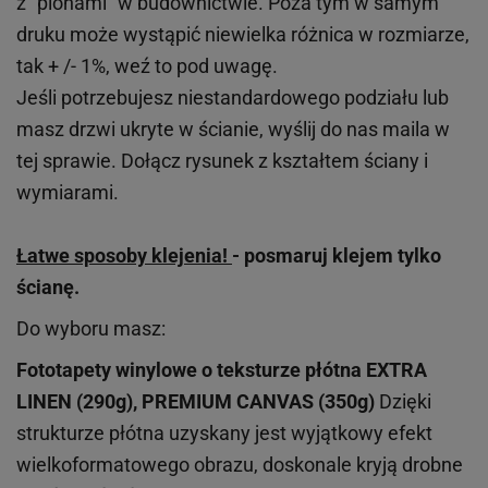
z "pionami" w budownictwie. Poza tym w samym
druku może wystąpić niewielka różnica w rozmiarze,
tak + /- 1%, weź to pod uwagę.
Jeśli potrzebujesz niestandardowego podziału lub
masz drzwi ukryte w ścianie, wyślij do nas maila w
tej sprawie. Dołącz rysunek z kształtem ściany i
wymiarami.
Łatwe sposoby klejenia!
- posmaruj klejem tylko
ścianę.
Do wyboru masz:
Fototapety winylowe o
teksturze
płótna EXTRA
LINEN (290g), PREMIUM CANVAS (350g)
Dzięki
strukturze płótna uzyskany jest wyjątkowy efekt
wielkoformatowego obrazu, doskonale kryją drobne