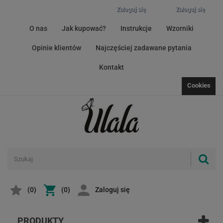
Zaloguj się
Zaloguj się
O nas
Jak kupować?
Instrukcje
Wzorniki
Opinie klientów
Najczęściej zadawane pytania
Kontakt
Cookies
(
0
)
(0)
Zaloguj się
PRODUKTY