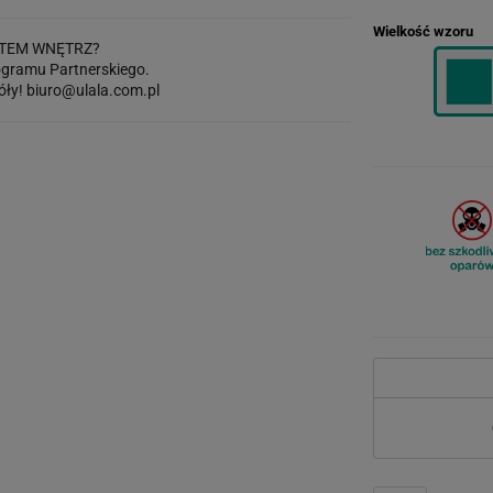
Wielkość wzoru
TEM WNĘTRZ?
gramu Partnerskiego.
óły!
biuro@ulala.com.pl