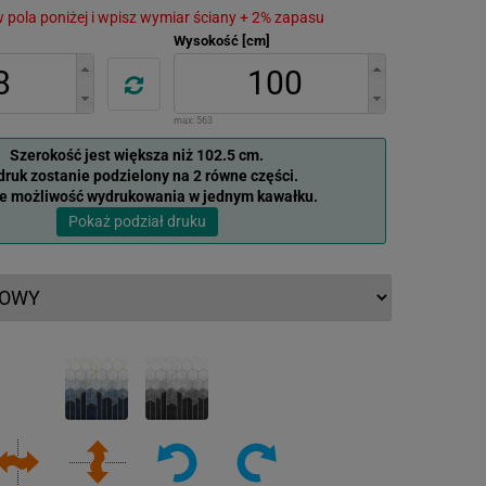
 w pola poniżej i wpisz wymiar ściany + 2% zapasu
Wysokość [cm]
max:
563
Szerokość jest większa niż 102.5 cm.
ruk zostanie podzielony na 2 równe części.
je możliwość wydrukowania w jednym kawałku.
Pokaż podział druku