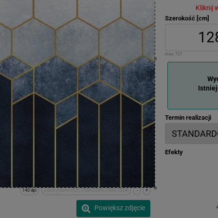
Kliknij
Szerokość [cm]
max:
721
Wyd
Istnie
Termin realizacji
Efekty
140 dpi
x:0cm y:0cm | (0,0) (7084,5534) (7084,5534)
-
+
Powiększ zdjęcie