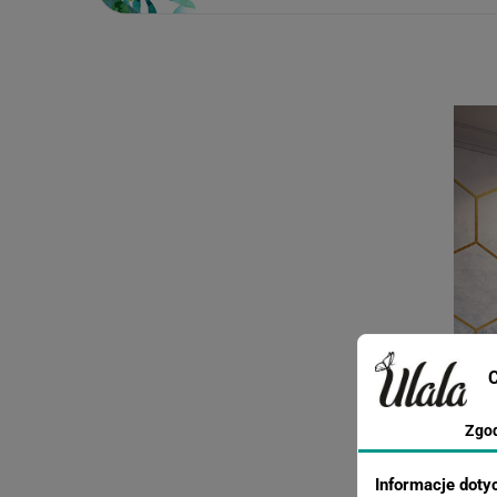
C
Zgo
Informacje doty