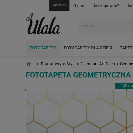
Cookies
O nas
Jak kupować?
In
FOTOTAPETY
FOTOTAPETY DLA DZIECI
TAPET
>
Fototapety
>
Style
>
Glamour i Art Deco
>
Geomet
FOTOTAPETA GEOMETRYCZNA
128
cm