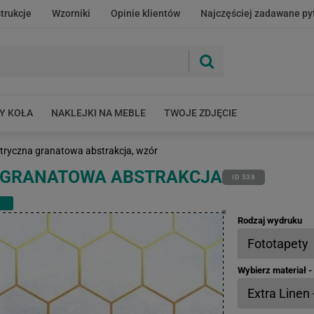
strukcje
Wzorniki
Opinie klientów
Najczęściej zadawane py
Y KOŁA
NAKLEJKI NA MEBLE
TWOJE ZDJĘCIE
ryczna granatowa abstrakcja, wzór
 GRANATOWA ABSTRAKCJA
ID 538
Rodzaj wydruku
Wybierz materiał 