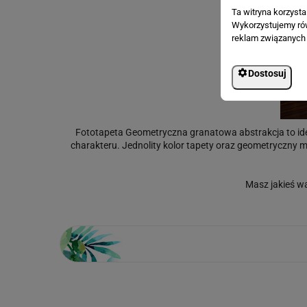
Ta witryna korzyst
Wykorzystujemy równ
reklam związanych 
Dostosuj
Fototapeta Geometryczna granatowa abstrakcja to idea
charakteru. Jednolity kolor tapety oraz geometryczny 
Masz jakieś w
Loading...