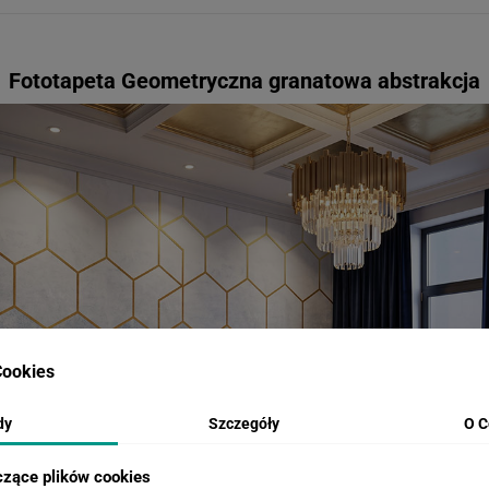
Fototapeta Geometryczna granatowa abstrakcja
ookies
dy
Szczegóły
O C
czące plików cookies