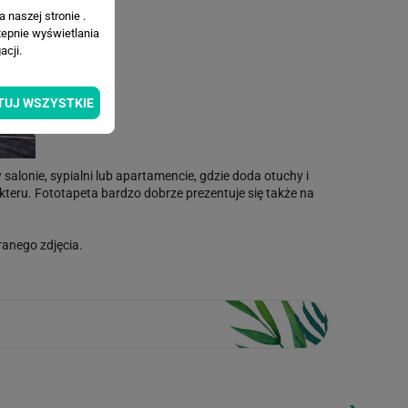
 naszej stronie .
tepnie wyświetlania
cji.
TUJ WSZYSTKIE
lonie, sypialni lub apartamencie, gdzie doda otuchy i
teru. Fototapeta bardzo dobrze prezentuje się także na
anego zdjęcia.
ding...
Loading...