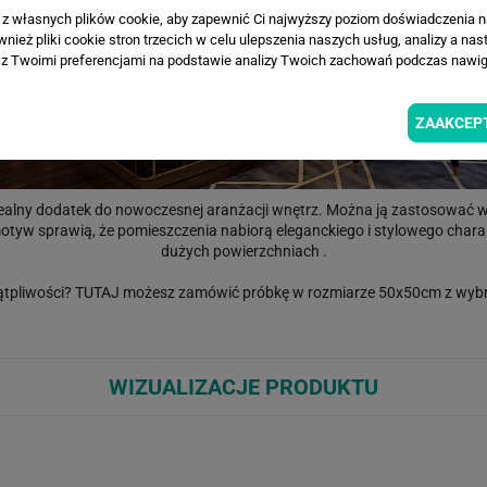
a z własnych plików cookie, aby zapewnić Ci najwyższy poziom doświadczenia na
ież pliki cookie stron trzecich w celu ulepszenia naszych usług, analizy a nas
z Twoimi preferencjami na podstawie analizy Twoich zachowań podczas nawiga
ZAAKCEP
lny dodatek do nowoczesnej aranżacji wnętrz. Można ją zastosować w sa
motyw sprawią, że pomieszczenia nabiorą eleganckiego i stylowego charak
dużych powierzchniach .
ątpliwości?
TUTAJ
możesz zamówić próbkę w rozmiarze 50x50cm z wybr
WIZUALIZACJE PRODUKTU
Loading...
Loa