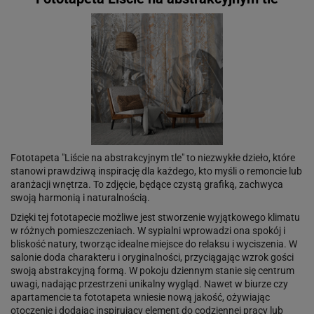
Fototapeta "Liście na abstrakcyjnym tle" to niezwykłe dzieło, które
stanowi prawdziwą inspirację dla każdego, kto myśli o remoncie lub
aranżacji wnętrza. To zdjęcie, będące czystą grafiką, zachwyca
swoją harmonią i naturalnością.
Dzięki tej fototapecie możliwe jest stworzenie wyjątkowego klimatu
w różnych pomieszczeniach. W sypialni wprowadzi ona spokój i
bliskość natury, tworząc idealne miejsce do relaksu i wyciszenia. W
salonie doda charakteru i oryginalności, przyciągając wzrok gości
swoją abstrakcyjną formą. W pokoju dziennym stanie się centrum
uwagi, nadając przestrzeni unikalny wygląd. Nawet w biurze czy
apartamencie ta fototapeta wniesie nową jakość, ożywiając
otoczenie i dodając inspirujący element do codziennej pracy lub