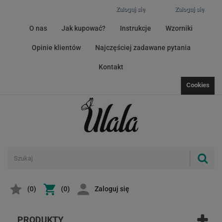
Zaloguj się
Zaloguj się
O nas
Jak kupować?
Instrukcje
Wzorniki
Opinie klientów
Najczęściej zadawane pytania
Kontakt
Cookies
(
0
)
(0)
Zaloguj się
PRODUKTY