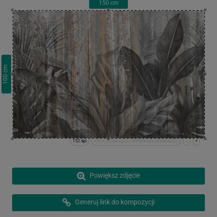
150
cm
cm
100
152 dpi
x:0cm y:0cm | (0,0) (9048,6032) (9048,6032)
-
+
Powiększ zdjęcie
Generuj link do kompozycji