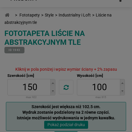
>
Fototapety
>
Style
>
Industrialny i Loft
>
Liście na
abstrakcyjnym tle
FOTOTAPETA LIŚCIE NA
ABSTRAKCYJNYM TLE
ID 1943
Kliknij w pola poniżej i wpisz wymiar ściany + 2% zapasu
Szerokość [cm]
Wysokość [cm]
max:
922
max:
615
Szerokość jest większa niż 102.5 cm.
Wydruk zostanie podzielony na 2 równe części.
Istnieje możliwość wydrukowania w jednym kawałku.
Pokaż podział druku