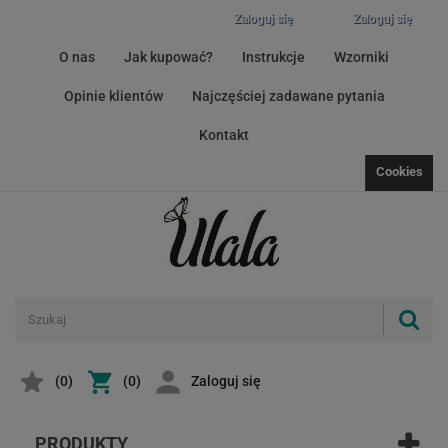
Zaloguj się
Zaloguj się
O nas
Jak kupować?
Instrukcje
Wzorniki
Opinie klientów
Najczęściej zadawane pytania
Kontakt
Cookies
(
0
)
(0)
Zaloguj się
PRODUKTY