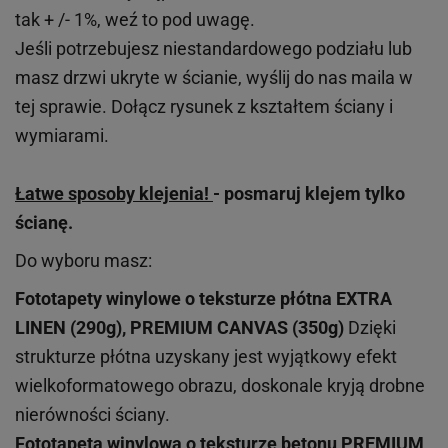
tak + /- 1%, weź to pod uwagę.
Jeśli potrzebujesz niestandardowego podziału lub
masz drzwi ukryte w ścianie, wyślij do nas maila w
tej sprawie. Dołącz rysunek z kształtem ściany i
wymiarami.
Łatwe sposoby klejenia!
- posmaruj klejem tylko
ścianę.
Do wyboru masz:
Fototapety winylowe o
teksturze
płótna EXTRA
LINEN (290g), PREMIUM CANVAS (350g)
Dzięki
strukturze płótna uzyskany jest wyjątkowy efekt
wielkoformatowego obrazu, doskonale kryją drobne
nierówności ściany.
Fototapeta winylowa o
teksturze
betonu PREMIUM