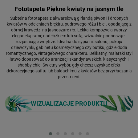
Fototapeta Piękne kwiaty na jasnym tle
Subtelna fototapeta z akwarelową girlandą piwonii i drobnych
kwiatów w odcieniach błękitu, pudrowego różu i bieli, opadającą z
górnej krawędzi na jasnoszare tło. Lekka kompozycja tworzy
elegancką ramę nad łóżkiem lub sofą, wizualnie podnosząc i
rozjaśniając wnętrze. Idealna do sypialni, salonu, pokoju
dziewczynki, gabinetu kosmetycznego czy butiku, gdzie doda
romantycznego, vintage’owego charakteru. Delikatny, malarski styl
łatwo dopasować do aranżacji skandynawskich, klasycznych i
shabby chic. Świetny wybór, gdy chcesz uzyskać efekt
dekoracyjnego sufitu lub baldachimu z kwiatów bez przytłaczania
przestrzeni.
WIZUALIZACJE PRODUKTU
Loading...