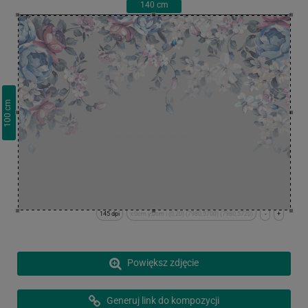
140
cm
cm
100
145 dpi
x:0cm y:0cm | (0,20) (7980,5700) (7980,5720)
-
+
Powiększ zdjęcie
Generuj link do kompozycji