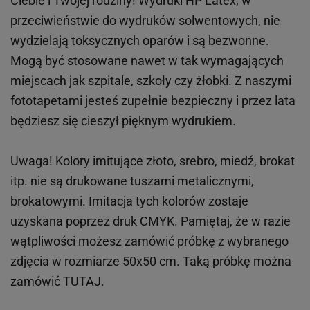
Ciebie i Twojej rodziny!
Wydruki HP
Latex
, w
przeciwieństwie do wydruków
solwentowych
, nie
wydzielają toksycznych oparów i są bezwonne.
Mogą być stosowane nawet w tak wymagających
miejscach
jak
szpitale, szkoły czy żłobki.
Z naszymi
fototapetami jesteś zupełnie bezpieczny i przez lata
będziesz się cieszył pięknym wydrukiem.
Uwaga! Kolory imitujące złoto, srebro, miedź, brokat
itp.
nie są drukowane tuszami metalicznymi,
brokatowymi. Imitacja tych kolorów zostaje
uzyskana poprzez druk CMYK. Pamiętaj, że w
razie
wątpliwości możesz zamówić próbkę z wybranego
zdjęcia w rozmiarze 50x50 cm. Taką próbkę można
zamówić
TUTAJ
.