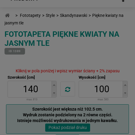
>
Fototapety
>
Style
>
Skandynawski
>
Piękne kwiaty na
jasnym tle
FOTOTAPETA PIĘKNE KWIATY NA
JASNYM TLE
ID 1389
Kliknij w pola poniżej i wpisz wymiar ściany + 2% zapasu
Szerokość [cm]
Wysokość [cm]
max:
813
max:
583
Szerokość jest większa niż 102.5 cm.
Wydruk zostanie podzielony na 2 równe części.
Istnieje możliwość wydrukowania w jednym kawałku.
Pokaż podział druku