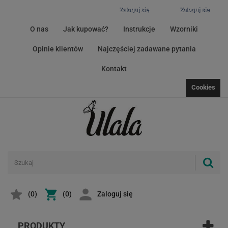
Zaloguj się
Zaloguj się
O nas
Jak kupować?
Instrukcje
Wzorniki
Opinie klientów
Najczęściej zadawane pytania
Kontakt
Cookies
(
0
)
(0)
Zaloguj się
PRODUKTY