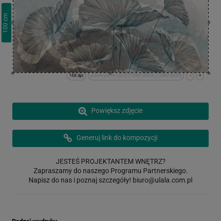
cm
100
168 dpi
x:0cm y:0cm | (0,0) (12967,6650) (12967,6650)
-
+
Powiększ zdjęcie
Generuj link do kompozycji
JESTEŚ PROJEKTANTEM WNĘTRZ?
Zapraszamy do naszego Programu Partnerskiego.
Napisz do nas i poznaj szczegóły!
biuro@ulala.com.pl