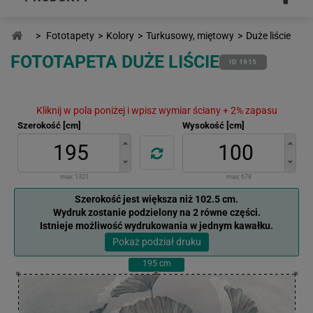
>
Fototapety
>
Kolory
>
Turkusowy, miętowy
>
Duże liście
FOTOTAPETA DUŻE LIŚCIE
ID 1915
Kliknij w pola poniżej i wpisz wymiar ściany + 2% zapasu
Szerokość [cm]
Wysokość [cm]
max:
1321
max:
678
Szerokość jest większa niż 102.5 cm.
Wydruk zostanie podzielony na 2 równe części.
Istnieje możliwość wydrukowania w jednym kawałku.
Pokaż podział druku
195
cm