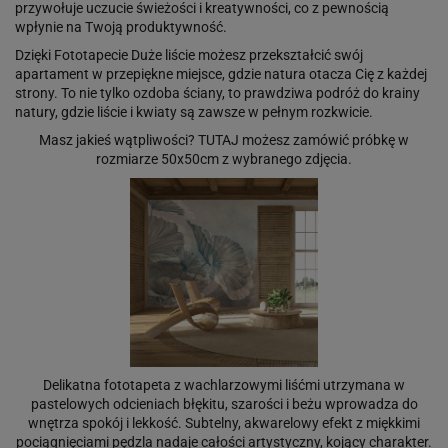
przywołuje uczucie świeżości i kreatywności, co z pewnością
wpłynie na Twoją produktywność.
Dzięki Fototapecie Duże liście możesz przekształcić swój
apartament w przepiękne miejsce, gdzie natura otacza Cię z każdej
strony. To nie tylko ozdoba ściany, to prawdziwa podróż do krainy
natury, gdzie liście i kwiaty są zawsze w pełnym rozkwicie.
Masz jakieś wątpliwości?
TUTAJ
możesz zamówić próbkę w
rozmiarze 50x50cm z wybranego zdjęcia.
Delikatna fototapeta z wachlarzowymi liśćmi utrzymana w
pastelowych odcieniach błękitu, szarości i beżu wprowadza do
wnętrza spokój i lekkość. Subtelny, akwarelowy efekt z miękkimi
pociągnięciami pędzla nadaje całości artystyczny, kojący charakter.