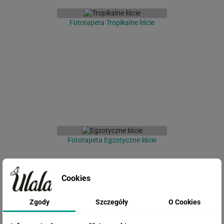
Fototapeta Tropikalne liście
Fototapeta Egzotyczne liście
Cookies
Zgody
Szczegóły
O Cookies