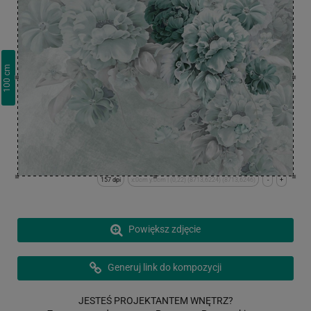
cm
100
157 dpi
x:0cm y:0cm | (0,22) (8713,6224) (8713,6246)
-
+
Powiększ zdjęcie
Generuj link do kompozycji
JESTEŚ PROJEKTANTEM WNĘTRZ?