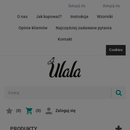
Zaloguj się
Zaloguj się
O nas
Jak kupować?
Instrukcje
Wzorniki
Opinie klientów
Najczęściej zadawane pytania
Kontakt
Cookies
(
0
)
(0)
Zaloguj się
PRODUKTY