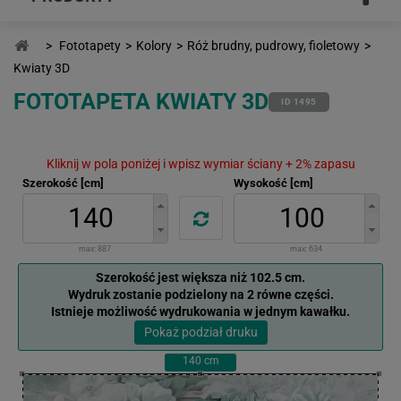
>
Fototapety
>
Kolory
>
Róż brudny, pudrowy, fioletowy
>
Kwiaty 3D
FOTOTAPETA KWIATY 3D
ID 1495
Kliknij w pola poniżej i wpisz wymiar ściany + 2% zapasu
Szerokość [cm]
Wysokość [cm]
max:
887
max:
634
Szerokość jest większa niż 102.5 cm.
Wydruk zostanie podzielony na 2 równe części.
Istnieje możliwość wydrukowania w jednym kawałku.
Pokaż podział druku
140
cm