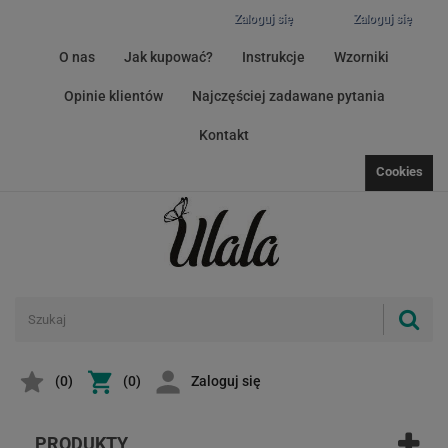
Zaloguj się
Zaloguj się
O nas
Jak kupować?
Instrukcje
Wzorniki
Opinie klientów
Najczęściej zadawane pytania
Kontakt
Cookies
(
0
)
(0)
Zaloguj się
PRODUKTY