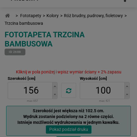
>
Fototapety
>
Kolory
>
Róż brudny, pudrowy, fioletowy
>
Trzcina bambusowa
FOTOTAPETA TRZCINA
BAMBUSOWA
ID 2688
Kliknij w pola poniżej i wpisz wymiar ściany + 2% zapasu
Szerokość [cm]
Wysokość [cm]
max:
657
max:
421
Szerokość jest większa niż 102.5 cm.
Wydruk zostanie podzielony na 2 równe części.
Istnieje możliwość wydrukowania w jednym kawałku.
Pokaż podział druku