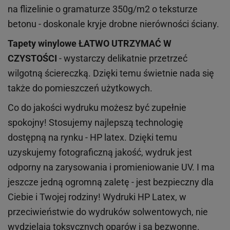
na flizelinie o gramaturze 350g/m2 o teksturze
betonu - doskonale kryje drobne nierówności ściany.
Tapety winylowe
ŁATWO UTRZYMAĆ W
CZYSTOŚCI
- wystarczy delikatnie przetrzeć
wilgotną ściereczką. Dzięki temu świetnie nada się
także do pomieszczeń użytkowych.
Co do jakości wydruku możesz być zupełnie
spokojny! Stosujemy najlepszą technologię
dostępną na rynku - HP latex. Dzięki temu
uzyskujemy fotograficzną jakość, wydruk jest
odporny na zarysowania i promieniowanie UV. I ma
jeszcze jedną ogromną zaletę - jest bezpieczny dla
Ciebie i Twojej rodziny!
Wydruki HP
Latex
, w
przeciwieństwie do wydruków
solwentowych
, nie
wydzielają toksycznych oparów i są bezwonne.