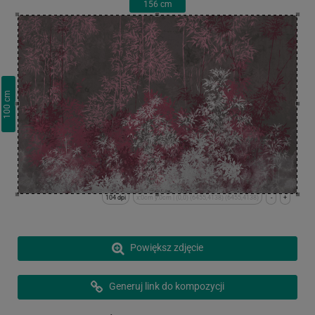
156
cm
cm
100
104 dpi
x:0cm y:0cm | (0,0) (6455,4138) (6455,4138)
-
+
Powiększ zdjęcie
Generuj link do kompozycji