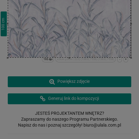
cm
100
193 dpi
x:0cm y:0cm | (0,0) (13832,7558) (13832,7558)
-
+
Powiększ zdjęcie
Generuj link do kompozycji
JESTEŚ PROJEKTANTEM WNĘTRZ?
Zapraszamy do naszego Programu Partnerskiego.
Napisz do nas i poznaj szczegóły!
biuro@ulala.com.pl