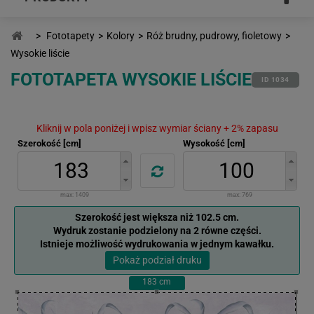
>
Fototapety
>
Kolory
>
Róż brudny, pudrowy, fioletowy
>
Wysokie liście
FOTOTAPETA WYSOKIE LIŚCIE
ID 1034
Kliknij w pola poniżej i wpisz wymiar ściany + 2% zapasu
Szerokość [cm]
Wysokość [cm]
max:
1409
max:
769
Szerokość jest większa niż 102.5 cm.
Wydruk zostanie podzielony na 2 równe części.
Istnieje możliwość wydrukowania w jednym kawałku.
Pokaż podział druku
183
cm