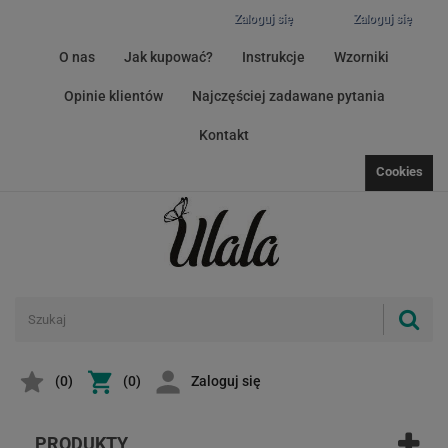
Zaloguj się
Zaloguj się
O nas
Jak kupować?
Instrukcje
Wzorniki
Opinie klientów
Najczęściej zadawane pytania
Kontakt
Cookies
(
0
)
(0)
Zaloguj się
PRODUKTY