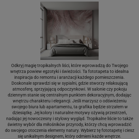
Odkryj magię tropikalnych liści, które wprowadzą do Twojego
wnętrza powiew egzotyki i świeżości. Ta fototapeta to idealna
inspiracja do remontu i aranżacji każdego pomieszczenia.
Doskonale sprawdzi się w sypialni, gdzie stworzy relaksującą
atmosferę, sprzyjającą odpoczynkowi. W salonie czy pokoju
dziennym stanie się centralnym punktem dekoracyjnym, dodając
wnętrzu charakteru i elegancji. Jeśli marzysz o odświeżeniu
swojego biura lub apartamentu, ta grafika będzie strzałem w
dziesiątkę. Jej kolory i naturalne motywy ożywią przestrzeń,
nadając jej nowoczesny i stylowy wygląd. Tropikalne liście to także
świetny wybór dla miłośników przyrody, którzy chcą wprowadzić
do swojego otoczenia elementy natury. Wybierz tę fototapetę i ciesz
się unikalnym designem, który odmieni każde wnętrze.