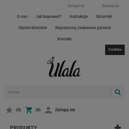
Zaloguj się
Zaloguj się
O nas
Jak kupować?
Instrukcje
Wzorniki
Opinie klientów
Najczęściej zadawane pytania
Kontakt
Cookies
(
0
)
(0)
Zaloguj się
PRODUKTY