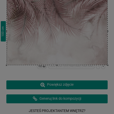
cm
100
102 dpi
x:0cm y:0cm | (0,0) (5985,3990) (5985,3990)
-
+
Powiększ zdjęcie
Generuj link do kompozycji
JESTEŚ PROJEKTANTEM WNĘTRZ?