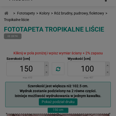
>
Fototapety
>
Kolory
>
Róż brudny, pudrowy, fioletowy
>
Tropikalne liście
FOTOTAPETA TROPIKALNE LIŚCIE
ID 2074
Kliknij w pola poniżej i wpisz wymiar ściany + 2% zapasu
Szerokość [cm]
Wysokość [cm]
max:
610
max:
407
Szerokość jest większa niż 102.5 cm.
Wydruk zostanie podzielony na 2 równe części.
Istnieje możliwość wydrukowania w jednym kawałku.
Pokaż podział druku
150
cm