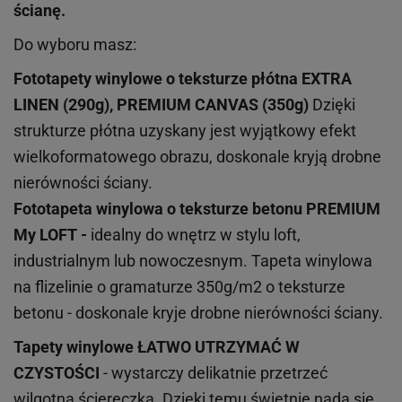
ścianę.
Do wyboru masz:
Fototapety winylowe o
teksturze
płótna EXTRA
LINEN (290g), PREMIUM CANVAS (350g)
Dzięki
strukturze płótna uzyskany jest wyjątkowy efekt
wielkoformatowego obrazu, doskonale kryją drobne
nierówności ściany.
Fototapeta winylowa o
teksturze
betonu PREMIUM
My LOFT -
idealny do wnętrz w stylu loft,
industrialnym lub nowoczesnym. Tapeta winylowa
na flizelinie o gramaturze 350g/m2 o teksturze
betonu - doskonale kryje drobne nierówności ściany.
Tapety winylowe
ŁATWO UTRZYMAĆ W
CZYSTOŚCI
- wystarczy delikatnie przetrzeć
wilgotną ściereczką. Dzięki temu świetnie nada się