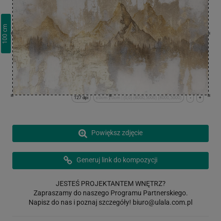
cm
100
127 dpi
x:0cm y:0cm | (0,0) (8000,5000) (8000,5000)
-
+
Powiększ zdjęcie
Generuj link do kompozycji
JESTEŚ PROJEKTANTEM WNĘTRZ?
Zapraszamy do naszego Programu Partnerskiego.
Napisz do nas i poznaj szczegóły!
biuro@ulala.com.pl