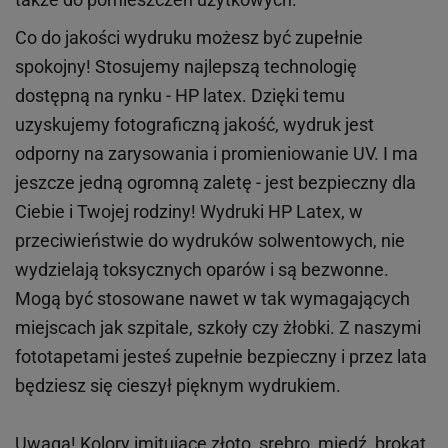
Co do jakości wydruku możesz być zupełnie
spokojny! Stosujemy najlepszą technologię
dostępną na rynku - HP latex. Dzięki temu
uzyskujemy fotograficzną jakość, wydruk jest
odporny na zarysowania i promieniowanie UV. I ma
jeszcze jedną ogromną zaletę - jest bezpieczny dla
Ciebie i Twojej rodziny!
Wydruki HP
Latex
, w
przeciwieństwie do wydruków
solwentowych
, nie
wydzielają toksycznych oparów i są bezwonne.
Mogą być stosowane nawet w tak wymagających
miejscach
jak
szpitale, szkoły czy żłobki.
Z naszymi
fototapetami jesteś zupełnie bezpieczny i przez lata
będziesz się cieszył pięknym wydrukiem.
Uwaga! Kolory imitujące złoto, srebro, miedź, brokat