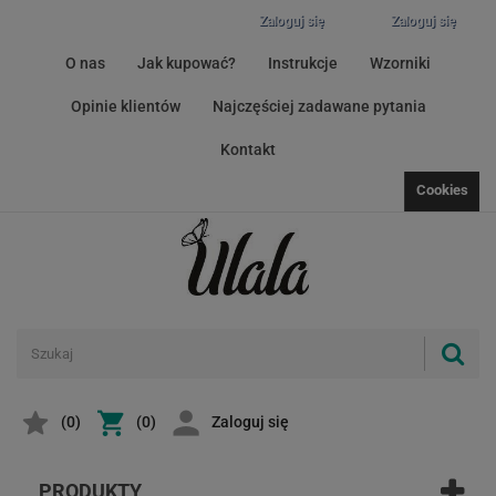
Zaloguj się
Zaloguj się
O nas
Jak kupować?
Instrukcje
Wzorniki
Opinie klientów
Najczęściej zadawane pytania
Kontakt
Cookies
(
0
)
(0)
Zaloguj się
PRODUKTY