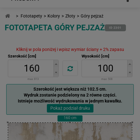
>
Fototapety
>
Kolory
>
Złoty
>
Góry pejzaż
FOTOTAPETA GÓRY PEJZAŻ
ID 2301
Kliknij w pola poniżej i wpisz wymiar ściany + 2% zapasu
Szerokość [cm]
Wysokość [cm]
max:
813
max:
508
Szerokość jest większa niż 102.5 cm.
Wydruk zostanie podzielony na 2 równe części.
Istnieje możliwość wydrukowania w jednym kawałku.
Pokaż podział druku
160
cm