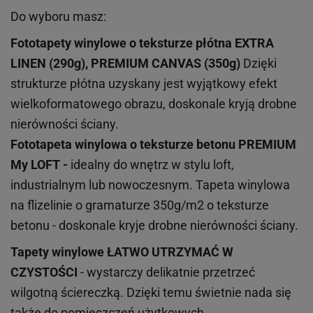
Do wyboru masz:
Fototapety winylowe o
teksturze
płótna EXTRA
LINEN (290g), PREMIUM CANVAS (350g)
Dzięki
strukturze płótna uzyskany jest wyjątkowy efekt
wielkoformatowego obrazu, doskonale kryją drobne
nierówności ściany.
Fototapeta winylowa o
teksturze
betonu PREMIUM
My LOFT -
idealny do wnętrz w stylu loft,
industrialnym lub nowoczesnym. Tapeta winylowa
na flizelinie o gramaturze 350g/m2 o teksturze
betonu - doskonale kryje drobne nierówności ściany.
Tapety winylowe
ŁATWO UTRZYMAĆ W
CZYSTOŚCI
- wystarczy delikatnie przetrzeć
wilgotną ściereczką. Dzięki temu świetnie nada się
także do pomieszczeń użytkowych.