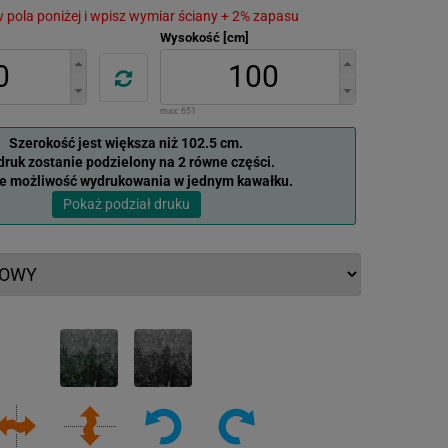
 w pola poniżej i wpisz wymiar ściany + 2% zapasu
Wysokość [cm]
max:
651
Szerokość jest większa niż 102.5 cm.
ruk zostanie podzielony na 2 równe części.
je możliwość wydrukowania w jednym kawałku.
Pokaż podział druku