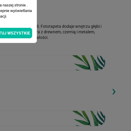
 naszej stronie .
tepnie wyświetlania
cji.
fekt miejskiej dżungli. Fototapeta dodaje wnętrzu głębi i
zeni. Świetnie współgra z drewnem, czernią i metalem,
TUJ WSZYSTKIE
uje drobne niedoskonałości.
›
ding...
Loading...