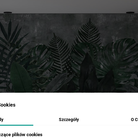
ookies
dy
Szczegóły
O C
czące plików cookies