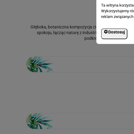
Ta witryna korzyst
Wykorzystujemy równ
reklam związanych 
Głęboka, botaniczna kompozycja ciemnozielonych, tropikal
Dostosuj
spokoju, łącząc naturę z industrialnym charakterem. 
podkreślając styl loft, ur
Loading...