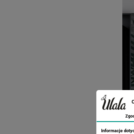
C
Zgo
Informacje doty