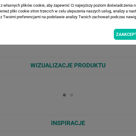
a z własnych plików cookie, aby zapewnić Ci najwyższy poziom doświadczenia na
ież pliki cookie stron trzecich w celu ulepszenia naszych usług, analizy a nas
z Twoimi preferencjami na podstawie analizy Twoich zachowań podczas nawiga
nych liści na tle surowej, przecieranej ściany w kolorze betonu tworzy e
Idealna do salonu, sypialni, biura czy kawiarnianych i loftowych przestr
ZAAKCEP
ban jungle i nowoczesny minimalizm. Wzór optycznie ożywia ścianę i mask
WIZUALIZACJE PRODUKTU
Loading...
Loa
INSPIRACJE