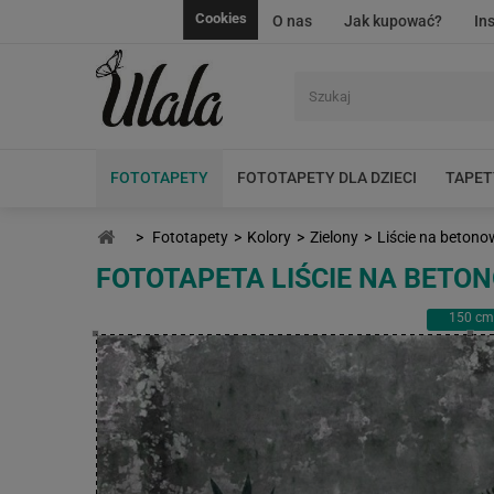
Cookies
O nas
Jak kupować?
In
FOTOTAPETY
FOTOTAPETY DLA DZIECI
TAPET
>
Fototapety
>
Kolory
>
Zielony
>
Liście na betono
FOTOTAPETA LIŚCIE NA BETO
150
cm