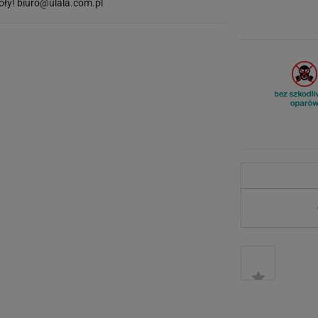
óły!
biuro@ulala.com.pl