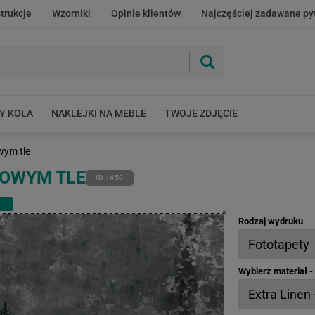
strukcje
Wzorniki
Opinie klientów
Najczęściej zadawane py
Y KOŁA
NAKLEJKI NA MEBLE
TWOJE ZDJĘCIE
wym tle
NOWYM TLE
ID 1450
Rodzaj wydruku
Wybierz materiał 