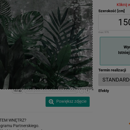
Kliknij
Szerokość [cm]
max:
976
Wyd
Istnie
Termin realizacji
Efekty
163 dpi
x:0cm y:0cm | (0,0) (9593,6395) (9593,6395)
-
+
Powiększ zdjęcie
TEM WNĘTRZ?
gramu Partnerskiego.