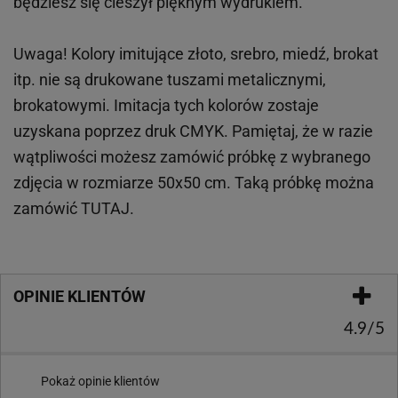
będziesz się cieszył pięknym wydrukiem.
Uwaga! Kolory imitujące złoto, srebro, miedź, brokat
itp.
nie są drukowane tuszami metalicznymi,
brokatowymi. Imitacja tych kolorów zostaje
uzyskana poprzez druk CMYK. Pamiętaj, że w
razie
wątpliwości możesz zamówić próbkę z wybranego
zdjęcia w rozmiarze 50x50 cm. Taką próbkę można
zamówić
TUTAJ
.
OPINIE KLIENTÓW
4.9/5
Pokaż opinie klientów