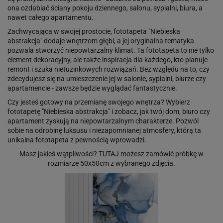
ona ozdabiać ściany pokoju dziennego, salonu, sypialni, biura, a
nawet całego apartamentu.
Zachwycająca w swojej prostocie, fototapeta "Niebieska
abstrakcja" dodaje wnętrzom głębi, a jej oryginalna tematyka
pozwala stworzyć niepowtarzalny klimat. Ta fototapeta to nie tylko
element dekoracyjny, ale także inspiracja dla każdego, kto planuje
remont i szuka nietuzinkowych rozwiązań. Bez względu na to, czy
zdecydujesz się na umieszczenie jej w salonie, sypialni, biurze czy
apartamencie - zawsze będzie wyglądać fantastycznie.
Czy jesteś gotowy na przemianę swojego wnętrza? Wybierz
fototapetę "Niebieska abstrakcja" i zobacz, jak twój dom, biuro czy
apartament zyskują na niepowtarzalnym charakterze. Pozwól
sobie na odrobinę luksusu i niezapomnianej atmosfery, którą ta
unikalna fototapeta z pewnością wprowadzi.
Masz jakieś wątpliwości?
TUTAJ
możesz zamówić próbkę w
rozmiarze 50x50cm z wybranego zdjęcia.