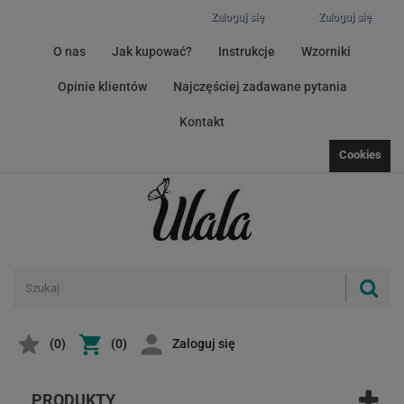
Zaloguj się
Zaloguj się
O nas
Jak kupować?
Instrukcje
Wzorniki
Opinie klientów
Najczęściej zadawane pytania
Kontakt
Cookies
(
0
)
(0)
Zaloguj się
PRODUKTY