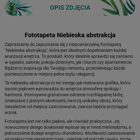
OPIS ZDJĘCIA
Fototapeta Niebieska abstrakcja
Zapraszamy do zapoznania się z niepowtarzalną fototapetą
"Niebieska abstrakcja", która jest idealnym dopełnieniem każdej
aranżacji wnętrza. To produkt, który idealnie sprawdzi się zarówno
w sypialni, salonie, pokoju dziennym, jak i biurze czy apartamencie.
Będzie to inspiracja dla Twojego remontu, przemieniając każde
pomieszczenie w miejsce pełne stylu i elegancji.
Ta niebieska abstrakcja to nic innego jak malowana grafika, która
swoim pięknem wprowadza do wnętrza atmosferę spokoju i
harmonii. Intensywne granatowe odcienie rozchlapanej farby,
zmieszane z jasnymi akcentami, tworzą unikalny obraz, który
niezależnie od miejsca zastosowania, zawsze będzie przyciągać
wzrok.
Fototapeta jest nie tylko piękna, ale również praktyczna. Jej
nowoczesny design doskonale wpisuje się w trend minimalizmu, a
jednocześnie dodaje wnętrzu charakteru. Możliwości zastosowania
są praktycznie nieograniczone - zależnie od potrzeb i gustu, może