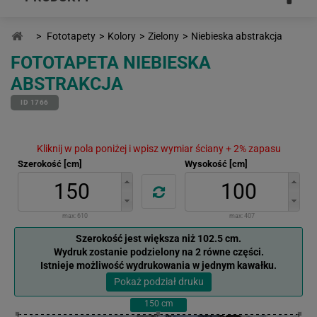
>
Fototapety
>
Kolory
>
Zielony
>
Niebieska abstrakcja
FOTOTAPETA NIEBIESKA
ABSTRAKCJA
ID 1766
Kliknij w pola poniżej i wpisz wymiar ściany + 2% zapasu
Szerokość [cm]
Wysokość [cm]
max:
610
max:
407
Szerokość jest większa niż 102.5 cm.
Wydruk zostanie podzielony na 2 równe części.
Istnieje możliwość wydrukowania w jednym kawałku.
Pokaż podział druku
150
cm