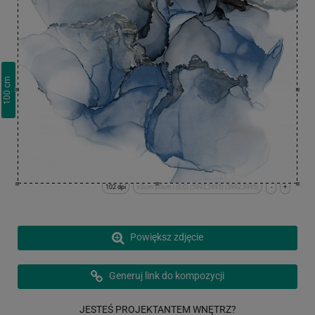
cm
100
102 dpi
x:0cm y:0cm | (0,0) (5992,3995) (5992,3995)
-
+
Powiększ zdjęcie
Generuj link do kompozycji
JESTEŚ PROJEKTANTEM WNĘTRZ?