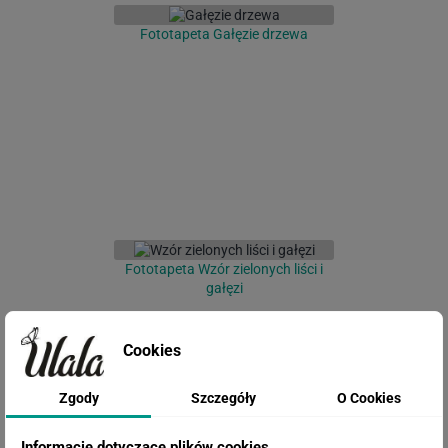
Fototapeta Gałęzie drzewa
Fototapeta Wzór zielonych liści i
gałęzi
Cookies
Zgody
Szczegóły
O Cookies
Informacje dotyczące plików cookies