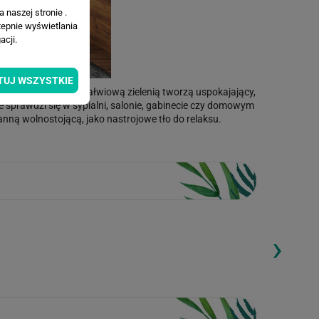
 naszej stronie .
tepnie wyświetlania
cji.
TUJ WSZYSTKIE
arości przełamane szałwiową zielenią tworzą uspokajający,
ie sprawdzi się w sypialni, salonie, gabinecie czy domowym
anną wolnostojącą, jako nastrojowe tło do relaksu.
›
ding...
Loading...