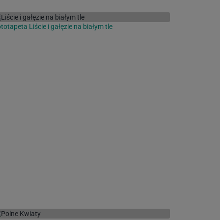
totapeta Liście i gałęzie na białym tle