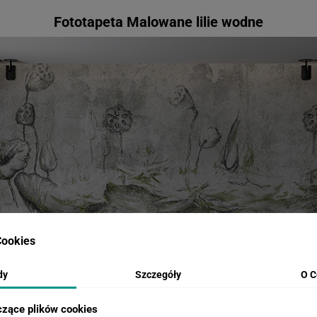
Fototapeta Malowane lilie wodne
ookies
dy
Szczegóły
O C
czące plików cookies