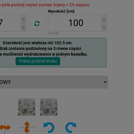
 w pola poniżej i wpisz wymiar ściany + 2% zapasu
Wysokość [cm]
max:
360
Szerokość jest większa niż 102.5 cm.
ruk zostanie podzielony na 3 równe części.
je możliwość wydrukowania w jednym kawałku.
Pokaż podział druku