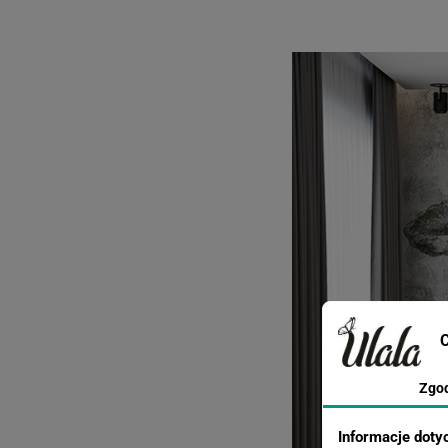
C
Zgo
Informacje doty