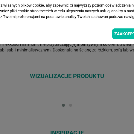
a z własnych plików cookie, aby zapewnić Ci najwyższy poziom doświadczenia na
ież pliki cookie stron trzecich w celu ulepszenia naszych usług, analizy a nas
z Twoimi preferencjami na podstawie analizy Twoich zachowań podczas nawiga
ZAAKCEP
e postarzonej, surowej fakturze przypominającej beton. Subtelne tony sz
i lekkości i harmonii, nie przytłaczając jej intensywnym kolorem. Świetn
abi-sabi i minimalistycznym. Doskonała na ścianę za łóżkiem, sofą lub w
WIZUALIZACJE PRODUKTU
Loading...
Loa
INSPIRACJE