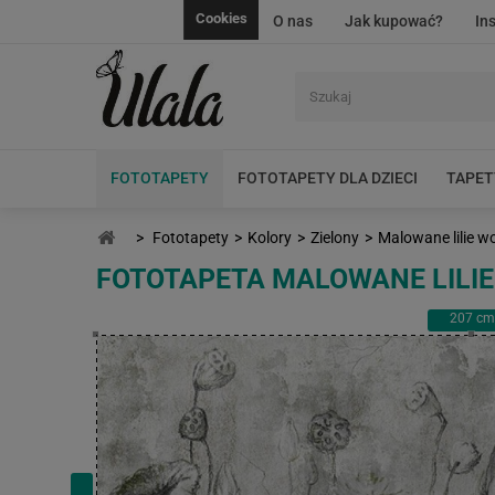
Cookies
O nas
Jak kupować?
In
FOTOTAPETY
FOTOTAPETY DLA DZIECI
TAPET
>
Fototapety
>
Kolory
>
Zielony
>
Malowane lilie w
FOTOTAPETA MALOWANE LILI
207
cm