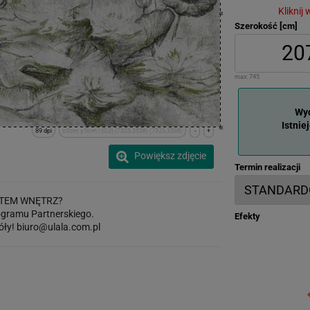
Kliknij
Szerokość [cm]
max:
745
Wyd
Istnie
89 dpi
x:0cm y:0cm | (0,0) (7323,3538) (7323,3538)
-
+
Powiększ zdjęcie
Termin realizacji
TEM WNĘTRZ?
gramu Partnerskiego.
Efekty
óły!
biuro@ulala.com.pl