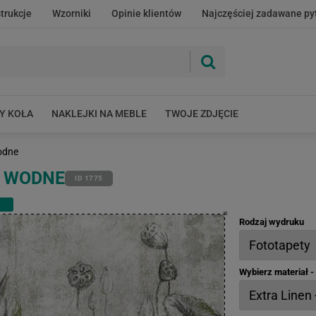
strukcje
Wzorniki
Opinie klientów
Najczęściej zadawane py
Y KOŁA
NAKLEJKI NA MEBLE
TWOJE ZDJĘCIE
odne
E WODNE
ID 1775
Rodzaj wydruku
Wybierz materiał 