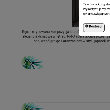
Ta witryna korzyst
Wykorzystujemy równ
reklam związanych 
Dostosuj
Ręcznie rysowana kompozycja lotosów i liści na delikatni
elegancki klimat we wnętrzu. Fototapeta dodaje przestrzen
spa, współgrając z aranżacjami w stylu japandi, w
Loading...