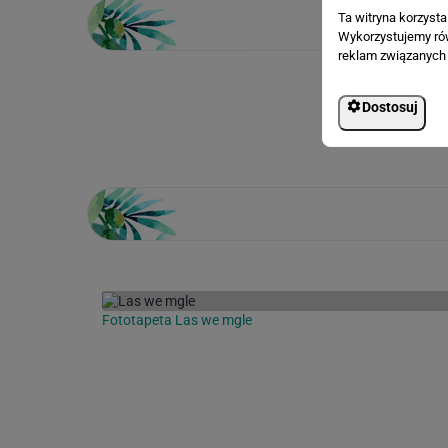
Ta witryna korzyst
Wykorzystujemy równ
reklam związanych 
Dostosuj
Loading...
Fototapeta Las we mgle