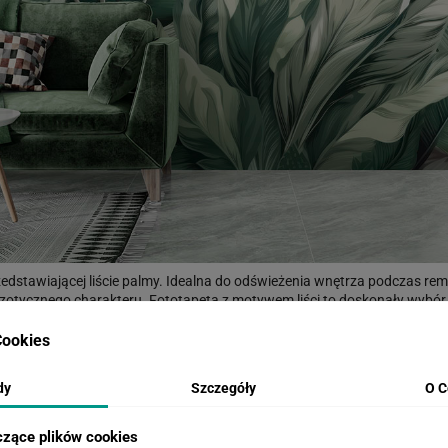
przedstawiającej liście palmy. Idealna do odświeżenia wnętrza podczas re
zotycznego charakteru. Fototapeta z motywem liści to doskonały wybór d
nę natury i świeżości. Zielone liście palmy przypominają o ogrodzie pełn
o drobną zmianę aranżacji, nasza fototapeta będzie idealnym rozwiązani
ookies
się wyjątkowym klimatem każdego dnia.
ątpliwości?
TUTAJ
możesz zamówić próbkę w rozmiarze 50x50cm z wybr
dy
Szczegóły
O C
czące plików cookies