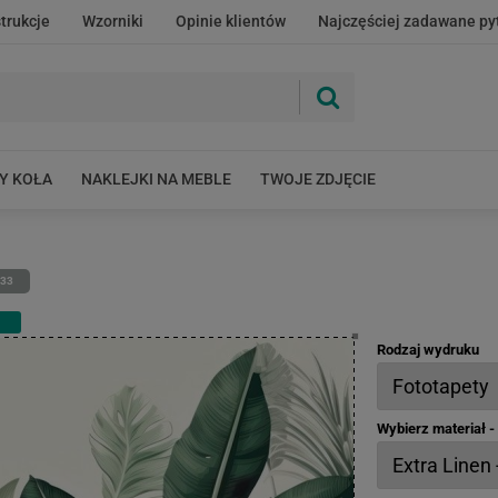
strukcje
Wzorniki
Opinie klientów
Najczęściej zadawane py
Y KOŁA
NAKLEJKI NA MEBLE
TWOJE ZDJĘCIE
933
Rodzaj wydruku
Wybierz materiał 