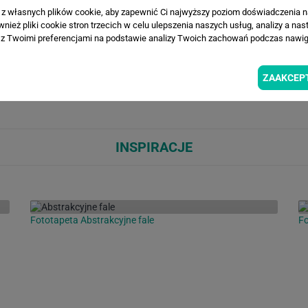
a z własnych plików cookie, aby zapewnić Ci najwyższy poziom doświadczenia na
WIZUALIZACJE PRODUKTU
ież pliki cookie stron trzecich w celu ulepszenia naszych usług, analizy a nas
z Twoimi preferencjami na podstawie analizy Twoich zachowań podczas nawiga
Loading...
Loa
ZAAKCEP
INSPIRACJE
Fototapeta Abstrakcyjne fale
Fo