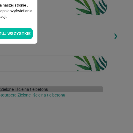
 naszej stronie .
tepnie wyświetlania
cji.
›
ding...
Loading...
TUJ WSZYSTKIE
totapeta Zielone liście na tle betonu