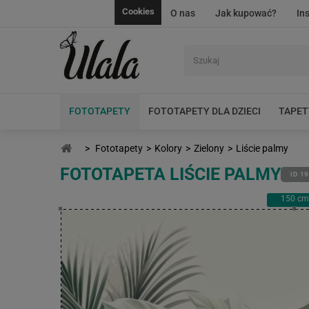
Cookies
O nas
Jak kupować?
In
FOTOTAPETY
FOTOTAPETY DLA DZIECI
TAPET
>
Fototapety
>
Kolory
>
Zielony
>
Liście palmy
FOTOTAPETA LIŚCIE PALMY
ID 1
150
cm