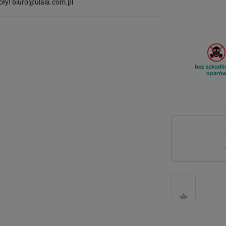
óły!
biuro@ulala.com.pl