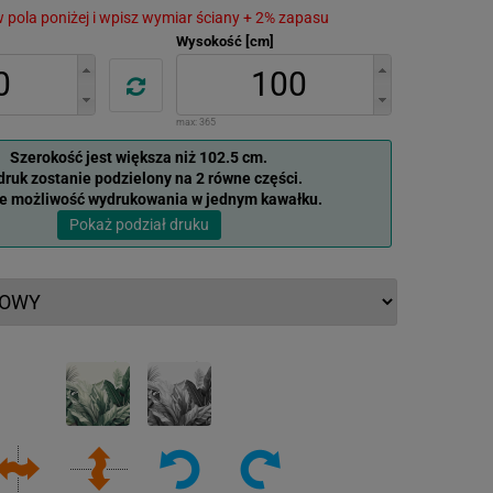
 w pola poniżej i wpisz wymiar ściany + 2% zapasu
Wysokość [cm]
max:
365
Szerokość jest większa niż 102.5 cm.
ruk zostanie podzielony na 2 równe części.
je możliwość wydrukowania w jednym kawałku.
Pokaż podział druku