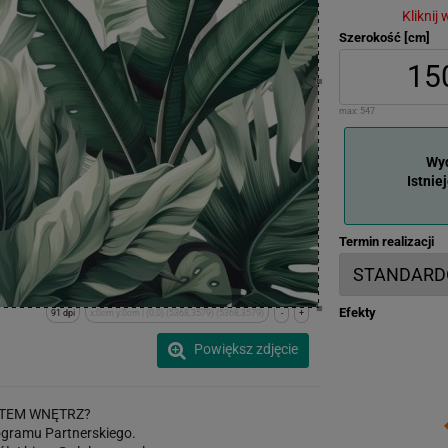
Kliknij
Szerokość [cm]
max:
547
Wyd
Istnie
Termin realizacji
Efekty
91 dpi
x:0cm y:0cm | (0,0) (5368,3579) (5368,3579)
-
+
Powiększ zdjęcie
TEM WNĘTRZ?
gramu Partnerskiego.