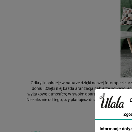
Odkryj inspirację w naturze dzięki naszej fototapecie 
domu. Dzięki niej każda aranżacja nabierze nowego, eg
wyjątkową atmosferę w swoim apartamencie, dodając odrobi
Niezależnie od tego, czy planujesz duży remont, czy tylk
C
Masz jakieś w
Zgo
Informacje doty