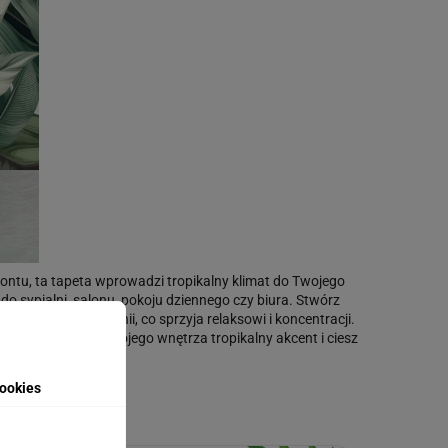
montu, ta tapeta wprowadzi tropikalny klimat do Twojego
o sypialni, salonu, pokoju dziennego czy biura. Stwórz
ym życia i harmonii, co sprzyja relaksowi i koncentracji.
em. Wprowadź do swojego wnętrza tropikalny akcent i ciesz
anego zdjęcia.
ookies