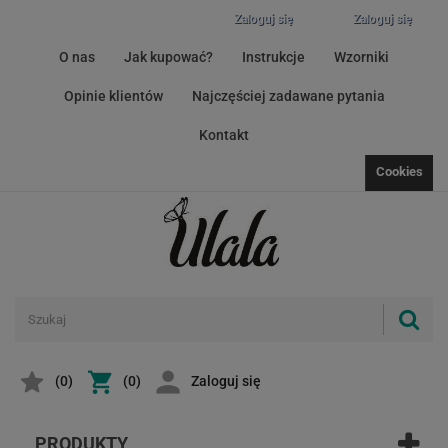
Zaloguj się
Zaloguj się
O nas
Jak kupować?
Instrukcje
Wzorniki
Opinie klientów
Najczęściej zadawane pytania
Kontakt
Cookies
(
0
)
(0)
Zaloguj się
PRODUKTY