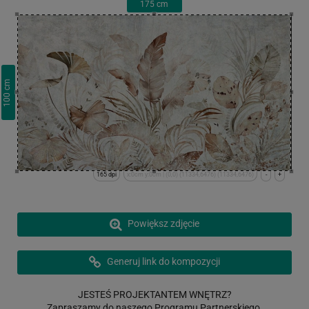
175
cm
cm
100
165 dpi
x:0cm y:0cm | (0,0) (11334,6476) (11334,6476)
-
+
Powiększ zdjęcie
Generuj link do kompozycji
JESTEŚ PROJEKTANTEM WNĘTRZ?
Zapraszamy do naszego Programu Partnerskiego.