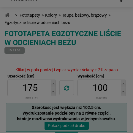
>
Fototapety
>
Kolory
>
Taupe, beżowy, brązowy
>
Egzotyczne liście w odcieniach beżu
FOTOTAPETA EGZOTYCZNE LIŚCIE
W ODCIENIACH BEŻU
ID 1166
Kliknij w pola poniżej i wpisz wymiar ściany + 2% zapasu
Szerokość [cm]
Wysokość [cm]
max:
1154
max:
660
Szerokość jest większa niż 102.5 cm.
Wydruk zostanie podzielony na 2 równe części.
Istnieje możliwość wydrukowania w jednym kawałku.
Pokaż podział druku