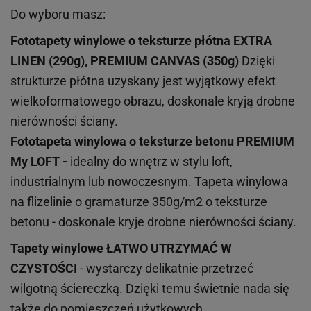
Do wyboru masz:
Fototapety winylowe o
teksturze
płótna EXTRA
LINEN (290g), PREMIUM CANVAS (350g)
Dzięki
strukturze płótna uzyskany jest wyjątkowy efekt
wielkoformatowego obrazu, doskonale kryją drobne
nierówności ściany.
Fototapeta winylowa o
teksturze
betonu PREMIUM
My LOFT -
idealny do wnętrz w stylu loft,
industrialnym lub nowoczesnym. Tapeta winylowa
na flizelinie o gramaturze 350g/m2 o teksturze
betonu - doskonale kryje drobne nierówności ściany.
Tapety winylowe
ŁATWO UTRZYMAĆ W
CZYSTOŚCI
- wystarczy delikatnie przetrzeć
wilgotną ściereczką. Dzięki temu świetnie nada się
także do pomieszczeń użytkowych.