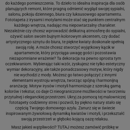
do każdego pomieszczenia. To dzieło to idealna inspiracja dla osób
planujących remont, które pragną odmienić wygląd swojej sypialni,
salonu, pokoju dziennego, biura czy luksusowego apartamentu.
Fototapeta z irysami i motylami może stać się punktem centralnym
każdego wnętrza, nadając mu niepowtarzalny charakter.
Niezależnie czy chcesz wprowadzić delikatną atmosferę do sypialni,
ożywić salon swoim bujnym kolorowym akcentem, czy dodać
artystycznego sznytu do biura, te piękne kwiaty doskonale spełnią
swoją rolę. A może chcesz stworzyć wyjątkowy kącik w
apartamencie, który przyciąga uwagę gości i pozostawia
niezapomniane wrażenie? Ta dekoracja na pewno sprosta tym
oczekiwaniom. Wybierając taki wzór, zyskujesz nie tylko estetyczny
wymiar dekoracyjny, ale także ponadczasowy motyw, który nigdy
nie wychodzi z mody. Możesz go łatwo połączyć z innymi
elementami wystroju wnętrza, tworząc spójną i harmonijną
aranżację. Motyw irysów i motyli harmonizuje z szeroką gamą
kolorów i tekstur, co daje Ci nieograniczone możliwości w tworzeniu
przytulnej i eleganckiej przestrzeni. Ukryj za pomocą tej malowniczej
fototapety codzienny stres i pozwól, by piękno natury stało się
częścią Twojego domowego azylu. Zanurz się w świecie
inspirowanym żywiołową dynamiką kwiatów i motyli, i przekształć
swoją przestrzeń w głęboko kojącą oazę relaksu.
Masz jakieś wątpliwości?
TUTAJ
możesz zamówić próbkę w