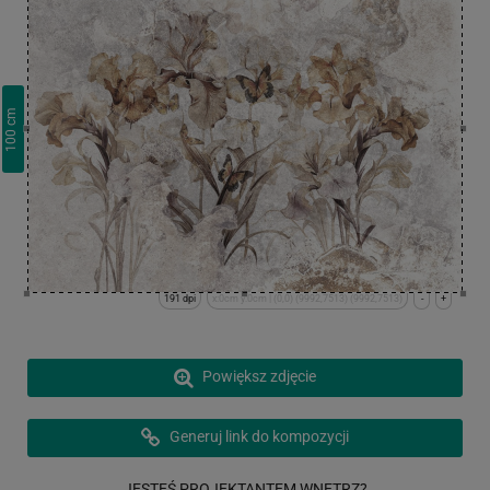
cm
100
191 dpi
x:0cm y:0cm | (0,0) (9992,7513) (9992,7513)
-
+
Powiększ zdjęcie
Generuj link do kompozycji
JESTEŚ PROJEKTANTEM WNĘTRZ?