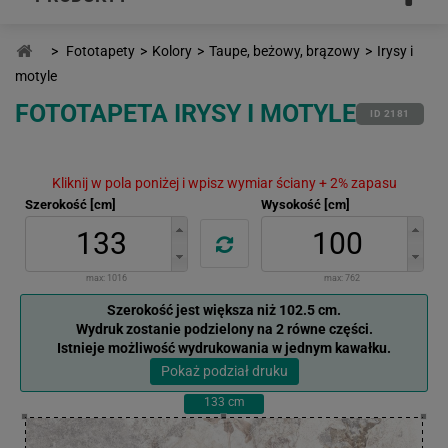
>
Fototapety
>
Kolory
>
Taupe, beżowy, brązowy
>
Irysy i
motyle
FOTOTAPETA IRYSY I MOTYLE
ID 2181
Kliknij w pola poniżej i wpisz wymiar ściany + 2% zapasu
Szerokość [cm]
Wysokość [cm]
max:
1016
max:
762
Szerokość jest większa niż 102.5 cm.
Wydruk zostanie podzielony na 2 równe części.
Istnieje możliwość wydrukowania w jednym kawałku.
Pokaż podział druku
133
cm