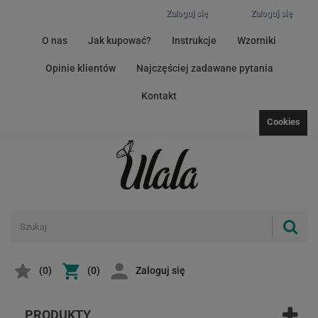
Zaloguj się
Zaloguj się
O nas
Jak kupować?
Instrukcje
Wzorniki
Opinie klientów
Najczęściej zadawane pytania
Kontakt
Cookies
(
0
)
(0)
Zaloguj się
PRODUKTY