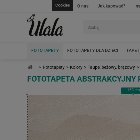
Cookies
O nas
Jak kupować?
In
FOTOTAPETY
FOTOTAPETY DLA DZIECI
TAPET
>
Fototapety
>
Kolory
>
Taupe, beżowy, brązowy
>
FOTOTAPETA ABSTRAKCYJNY 
160
cm