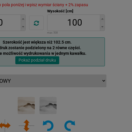
 w pola poniżej i wpisz wymiar ściany + 2% zapasu
Wysokość [cm]
max:
508
Szerokość jest większa niż 102.5 cm.
ruk zostanie podzielony na 2 równe części.
je możliwość wydrukowania w jednym kawałku.
Pokaż podział druku