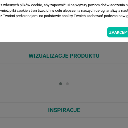
a z własnych plików cookie, aby zapewnić Ci najwyższy poziom doświadczenia na
ież pliki cookie stron trzecich w celu ulepszenia naszych usług, analizy a nas
z Twoimi preferencjami na podstawie analizy Twoich zachowań podczas nawiga
ych brązów tworzy delikatne, falujące warstwy przypominające wydmy. M
 Idealna do salonu, sypialni, gabinetu lub strefy relaksu, świetnie kompo
 drewnem, lnem i roślinami. Doskonały wybór, gdy szukasz dekoracji, kt
ZAAKCEP
WIZUALIZACJE PRODUKTU
Loading...
Loa
INSPIRACJE