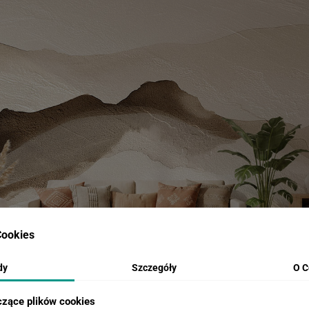
ookies
dy
Szczegóły
O C
czące plików cookies