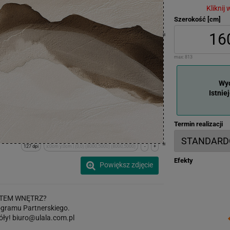
Kliknij
Szerokość [cm]
max:
813
Wyd
Istnie
Termin realizacji
127 dpi
x:0cm y:0cm | (0,0) (8000,5000) (8000,5000)
-
+
Efekty
Powiększ zdjęcie
TEM WNĘTRZ?
gramu Partnerskiego.
óły!
biuro@ulala.com.pl