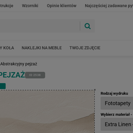
strukcje
Wzorniki
Opinie klientów
Najczęściej zadawane py
Y KOŁA
NAKLEJKI NA MEBLE
TWOJE ZDJĘCIE
Abstrakcyjny pejzaż
PEJZAŻ
ID 2538
Rodzaj wydruku
Wybierz materiał 