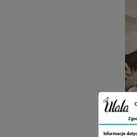
C
Zgo
Informacje doty