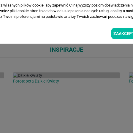
a z własnych plików cookie, aby zapewnić Ci najwyższy poziom doświadczenia na
ież pliki cookie stron trzecich w celu ulepszenia naszych usług, analizy a nas
z Twoimi preferencjami na podstawie analizy Twoich zachowań podczas nawiga
Loading...
Loa
ZAAKCEP
INSPIRACJE
Fototapeta Dzikie Kwiaty
Fo