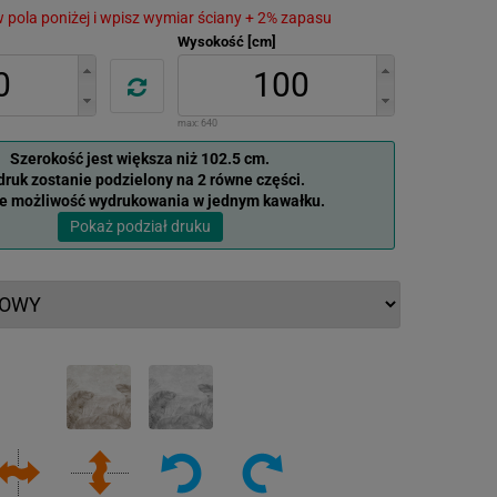
 w pola poniżej i wpisz wymiar ściany + 2% zapasu
Wysokość [cm]
max:
640
Szerokość jest większa niż 102.5 cm.
ruk zostanie podzielony na 2 równe części.
je możliwość wydrukowania w jednym kawałku.
Pokaż podział druku