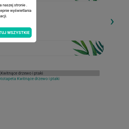
 naszej stronie .
tepnie wyświetlania
›
cji.
ding...
Loading...
TUJ WSZYSTKIE
totapeta Kwitnące drzewo i ptaki