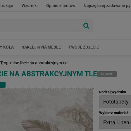
strukcje
Wzorniki
Opinie klientów
Najczęściej zadawane py
Y KOŁA
NAKLEJKI NA MEBLE
TWOJE ZDJĘCIE
Tropikalne liście na abstrakcyjnym tle
CIE NA ABSTRAKCYJNYM TLE
ID 2396
Rodzaj wydruku
Wybierz materiał 