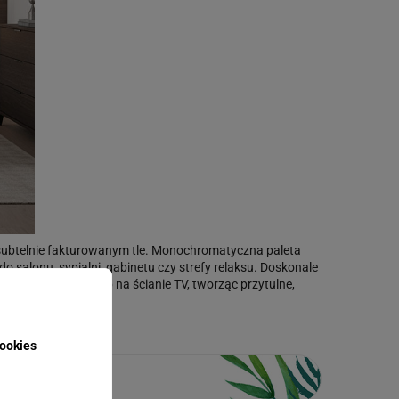
 subtelnie fakturowanym tle. Monochromatyczna paleta
o salonu, sypialni, gabinetu czy strefy relaksu. Doskonale
za łóżkiem, sofą lub na ścianie TV, tworząc przytulne,
ookies