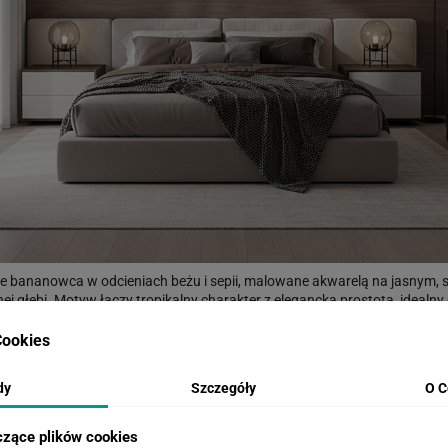
ie bananowca w odcieniach beżu i sepii, malowane akwarelą na jasnym,
j głębi. Motyw łączy tropikalny charakter z elegancką prostotą, idealny d
nami, pasując do stylów boho, japandi i scandi. Sprawdzi się jako dekor 
ponadczasowe tło.
ookies
dy
Szczegóły
O C
WIZUALIZACJE PRODUKTU
czące plików cookies