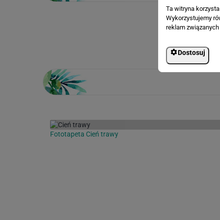
Ta witryna korzyst
Wykorzystujemy równ
reklam związanych 
Loading...
Dostosuj
Fototapeta Cień trawy