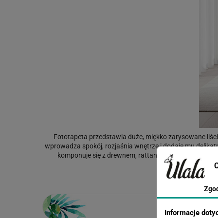
Fototapeta przedstawia duże, miękko zarysowane liśc
wprowadza spokój, rozjaśnia wnętrze i dodaje mu delikatne
komponuje się z drewnem, rattanem i naturalnymi tkani
C
Zgo
Informacje doty