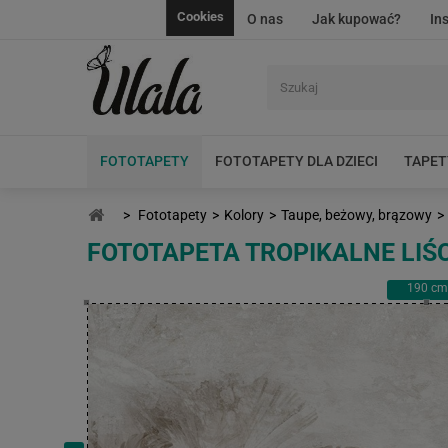
Cookies
O nas
Jak kupować?
In
FOTOTAPETY
FOTOTAPETY DLA DZIECI
TAPET
>
Fototapety
>
Kolory
>
Taupe, beżowy, brązowy
>
FOTOTAPETA TROPIKALNE LIŚ
190
cm