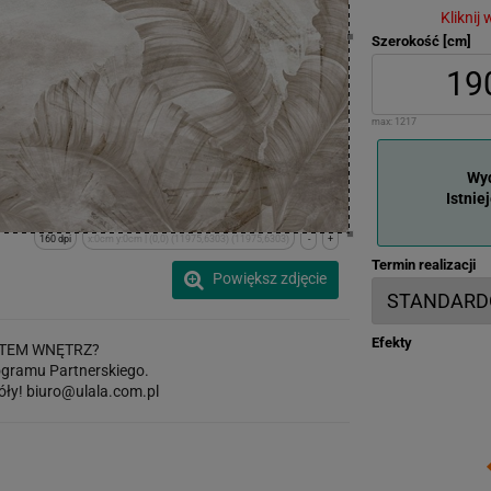
Kliknij
Szerokość [cm]
max:
1217
Wyd
Istnie
160 dpi
x:0cm y:0cm | (0,0) (11975,6303) (11975,6303)
-
+
Termin realizacji
Powiększ zdjęcie
Efekty
TEM WNĘTRZ?
gramu Partnerskiego.
óły!
biuro@ulala.com.pl