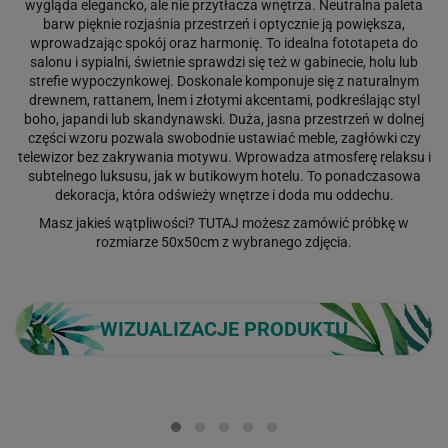
wygląda elegancko, ale nie przytłacza wnętrza. Neutralna paleta
barw pięknie rozjaśnia przestrzeń i optycznie ją powiększa,
wprowadzając spokój oraz harmonię. To idealna fototapeta do
salonu i sypialni, świetnie sprawdzi się też w gabinecie, holu lub
strefie wypoczynkowej. Doskonale komponuje się z naturalnym
drewnem, rattanem, lnem i złotymi akcentami, podkreślając styl
boho, japandi lub skandynawski. Duża, jasna przestrzeń w dolnej
części wzoru pozwala swobodnie ustawiać meble, zagłówki czy
telewizor bez zakrywania motywu. Wprowadza atmosferę relaksu i
subtelnego luksusu, jak w butikowym hotelu. To ponadczasowa
dekoracja, która odświeży wnętrze i doda mu oddechu.
Masz jakieś wątpliwości?
TUTAJ
możesz zamówić próbkę w
rozmiarze 50x50cm z wybranego zdjęcia.
WIZUALIZACJE PRODUKTU
Loading...