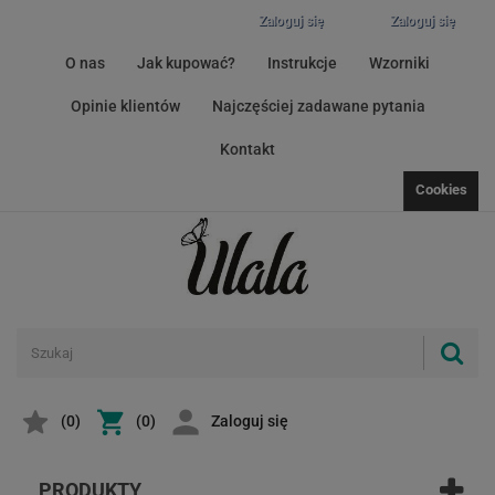
Zaloguj się
Zaloguj się
O nas
Jak kupować?
Instrukcje
Wzorniki
Opinie klientów
Najczęściej zadawane pytania
Kontakt
Cookies
(
0
)
(0)
Zaloguj się
PRODUKTY