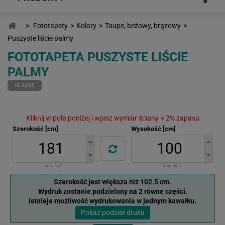
>
Fototapety
>
Kolory
>
Taupe, beżowy, brązowy
>
Puszyste liście palmy
FOTOTAPETA PUSZYSTE LIŚCIE
PALMY
ID 2365
Kliknij w pola poniżej i wpisz wymiar ściany + 2% zapasu
Szerokość [cm]
Wysokość [cm]
max:
551
max:
305
Szerokość jest większa niż 102.5 cm.
Wydruk zostanie podzielony na 2 równe części.
Istnieje możliwość wydrukowania w jednym kawałku.
Pokaż podział druku