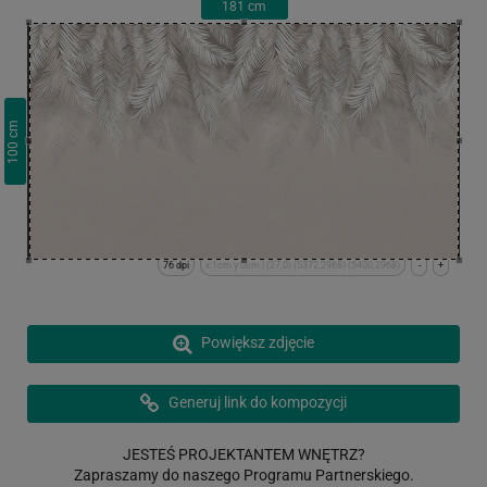
181
cm
cm
100
76 dpi
x:1cm y:0cm | (27,0) (5372,2968) (5400,2968)
-
+
Powiększ zdjęcie
Generuj link do kompozycji
JESTEŚ PROJEKTANTEM WNĘTRZ?
Zapraszamy do naszego Programu Partnerskiego.