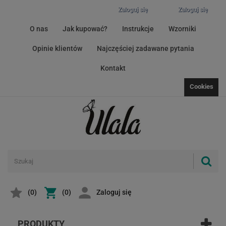
Zaloguj się
Zaloguj się
O nas
Jak kupować?
Instrukcje
Wzorniki
Opinie klientów
Najczęściej zadawane pytania
Kontakt
Cookies
(
0
)
(0)
Zaloguj się
PRODUKTY