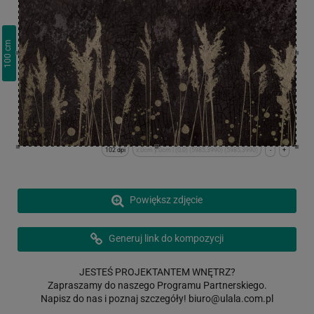
cm
100
102 dpi
x:0cm y:0cm | (0,0) (5985,3990) (5985,3990)
-
+
Powiększ zdjęcie
Generuj link do kompozycji
JESTEŚ PROJEKTANTEM WNĘTRZ?
Zapraszamy do naszego Programu Partnerskiego.
Napisz do nas i poznaj szczegóły!
biuro@ulala.com.pl