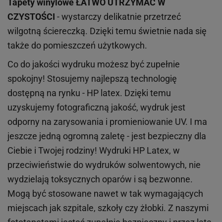
Tapety winylowe
ŁATWO UTRZYMAĆ W
CZYSTOŚCI
- wystarczy delikatnie przetrzeć
wilgotną ściereczką. Dzięki temu świetnie nada się
także do pomieszczeń użytkowych.
Co do jakości wydruku możesz być zupełnie
spokojny! Stosujemy najlepszą technologię
dostępną na rynku - HP latex. Dzięki temu
uzyskujemy fotograficzną jakość, wydruk jest
odporny na zarysowania i promieniowanie UV. I ma
jeszcze jedną ogromną zaletę - jest bezpieczny dla
Ciebie i Twojej rodziny!
Wydruki HP
Latex
, w
przeciwieństwie do wydruków
solwentowych
, nie
wydzielają toksycznych oparów i są bezwonne.
Mogą być stosowane nawet w tak wymagających
miejscach
jak
szpitale, szkoły czy żłobki.
Z naszymi