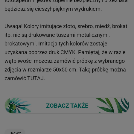
fototapetami jesteś zupełnie bezpieczny i przez lata
będziesz się cieszył pięknym wydrukiem.
Uwaga! Kolory imitujące złoto, srebro, miedź, brokat
itp.
nie są drukowane tuszami metalicznymi,
brokatowymi. Imitacja tych kolorów zostaje
uzyskana poprzez druk CMYK. Pamiętaj, że w
razie
wątpliwości możesz zamówić próbkę z wybranego
zdjęcia w rozmiarze 50x50 cm. Taką próbkę można
zamówić
TUTAJ
.
ZOBACZ TAKŻE
TRAWY