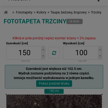
>
Fototapety
>
Kolory
>
Taupe, beżowy, brązowy
>
Trzciny
FOTOTAPETA TRZCINY
ID 2656
Kliknij w pola poniżej i wpisz wymiar ściany + 2% zapasu
Szerokość [cm]
Wysokość [cm]
max:
610
max:
407
Szerokość jest większa niż 102.5 cm.
Wydruk zostanie podzielony na 2 równe części.
Istnieje możliwość wydrukowania w jednym kawałku.
Pokaż podział druku
150
cm