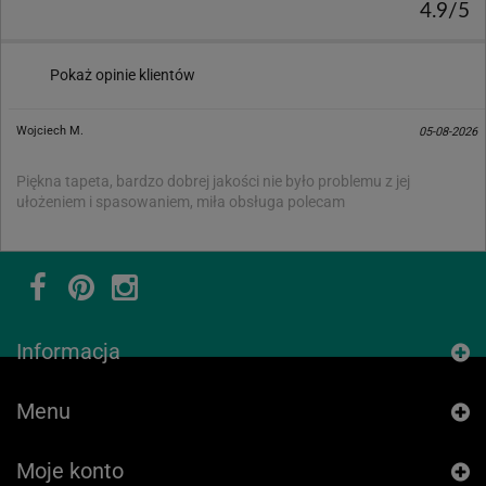
4.9/5
Pokaż opinie klientów
Wojciech M.
05-08-2026
Piękna tapeta, bardzo dobrej jakości nie było problemu z jej
ułożeniem i spasowaniem, miła obsługa polecam
Informacja
Menu
Moje konto