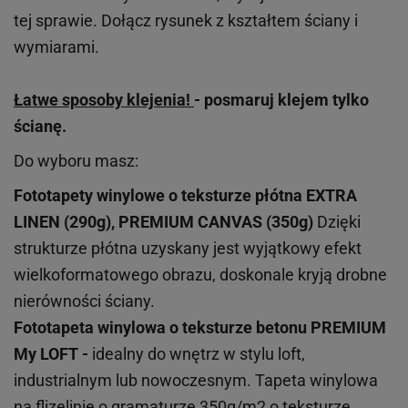
tej sprawie. Dołącz rysunek z kształtem ściany i
wymiarami.
Łatwe sposoby klejenia!
- posmaruj klejem tylko
ścianę.
Do wyboru masz:
Fototapety winylowe o
teksturze
płótna EXTRA
LINEN (290g), PREMIUM CANVAS (350g)
Dzięki
strukturze płótna uzyskany jest wyjątkowy efekt
wielkoformatowego obrazu, doskonale kryją drobne
nierówności ściany.
Fototapeta winylowa o
teksturze
betonu PREMIUM
My LOFT -
idealny do wnętrz w stylu loft,
industrialnym lub nowoczesnym. Tapeta winylowa
na flizelinie o gramaturze 350g/m2 o teksturze