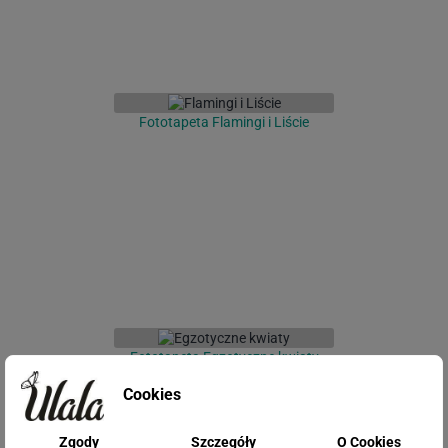
Fototapeta Flamingi i Liście
Fototapeta Egzotyczne kwiaty
Cookies
Zgody
Szczegóły
O Cookies