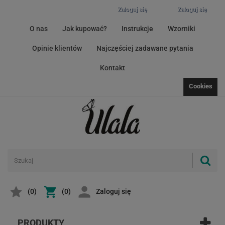
Zaloguj się
Zaloguj się
O nas
Jak kupować?
Instrukcje
Wzorniki
Opinie klientów
Najczęściej zadawane pytania
Kontakt
Cookies
(
0
)
(0)
Zaloguj się
PRODUKTY