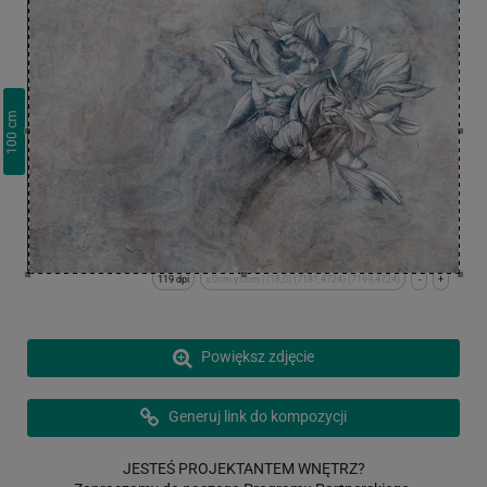
cm
100
119 dpi
x:0cm y:0cm | (18,0) (7181,4724) (7199,4724)
-
+
Powiększ zdjęcie
Generuj link do kompozycji
JESTEŚ PROJEKTANTEM WNĘTRZ?