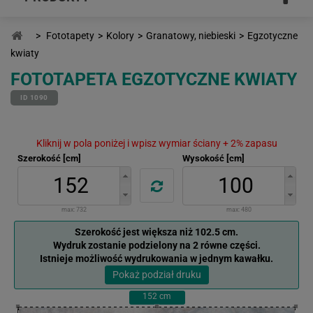
>
Fototapety
>
Kolory
>
Granatowy, niebieski
>
Egzotyczne
kwiaty
FOTOTAPETA EGZOTYCZNE KWIATY
ID 1090
Kliknij w pola poniżej i wpisz wymiar ściany + 2% zapasu
Szerokość [cm]
Wysokość [cm]
max:
732
max:
480
Szerokość jest większa niż 102.5 cm.
Wydruk zostanie podzielony na 2 równe części.
Istnieje możliwość wydrukowania w jednym kawałku.
Pokaż podział druku
152
cm