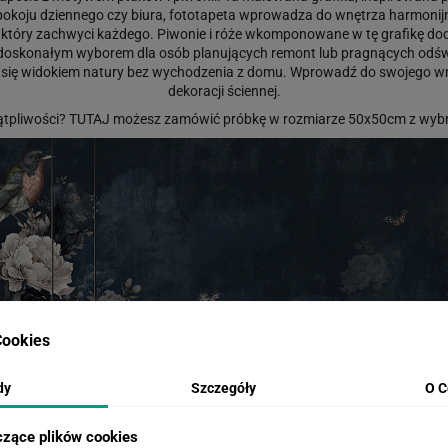
onu, pokoju dziennego czy biura, fototapeta wprowadza do wnętrza harmon
, który zachwyci każdego. Piwonie i róże wkomponowane w tę grafikę dod
jest doskonałym wyborem dla osób planujących remont lub pragnących odś
 się widokiem natury bez wychodzenia z domu. Wprowadź do swojego wnętrz
dekoracji ściennej.
ątpliwości?
TUTAJ
możesz zamówić próbkę w rozmiarze 50x50cm z wybr
ookies
dy
Szczegóły
O C
czące plików cookies