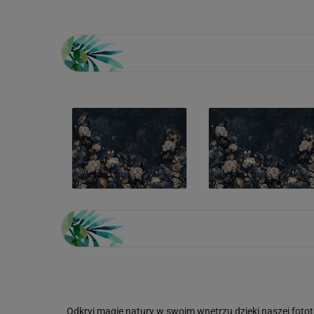
Odkryj magię natury w swoim wnętrzu dzięki naszej foto