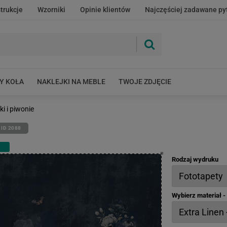
strukcje
Wzorniki
Opinie klientów
Najczęściej zadawane py
Y KOŁA
NAKLEJKI NA MEBLE
TWOJE ZDJĘCIE
ki i piwonie
ID 2088
Rodzaj wydruku
Wybierz materiał 