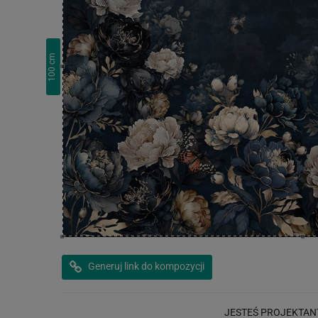
cm
100
Generuj link do kompozycji
JESTEŚ PROJEKTAN