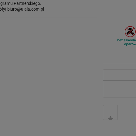
gramu Partnerskiego.
óły!
biuro@ulala.com.pl