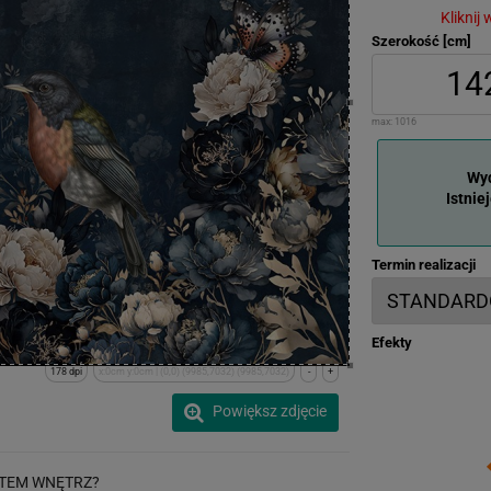
Kliknij
Szerokość [cm]
max:
1016
Wyd
Istnie
Termin realizacji
Efekty
178 dpi
x:0cm y:0cm | (0,0) (9985,7032) (9985,7032)
-
+
Powiększ zdjęcie
TEM WNĘTRZ?