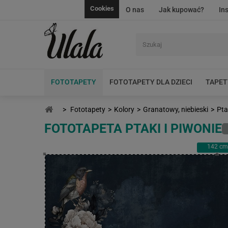
Cookies
O nas
Jak kupować?
In
FOTOTAPETY
FOTOTAPETY DLA DZIECI
TAPET
>
Fototapety
>
Kolory
>
Granatowy, niebieski
>
Pta
FOTOTAPETA PTAKI I PIWONIE
142
cm