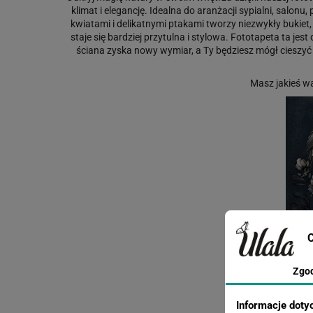
klimat i elegancję. Idealna do aranżacji sypialni, sal
kwiatami i delikatnymi ptakami tworzy niezwykły bukiet
staje się bardziej przytulna i stylowa. Fototapeta ta 
ściana zyska nowy wymiar, a Ty będziesz mógł cieszyć
Masz jakieś w
C
Zgo
Informacje doty