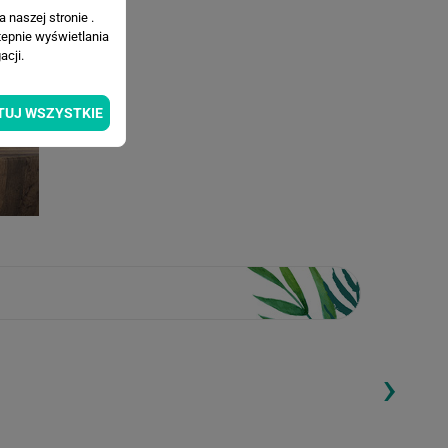
 naszej stronie .
tepnie wyświetlania
cji.
TUJ WSZYSTKIE
›
ding...
Loading...