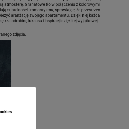
ijną atmosferę. Granatowe tło w połączeniu z kolorowymi
ają subtelności i romantyzmu, sprawiając, że przestrzeń
wieżyć aranżację swojego apartamentu. Dzięki niej każda
a odrobinę luksusu i inspiracji dzięki tej wyjątkowej
anego zdjęcia.
ookies