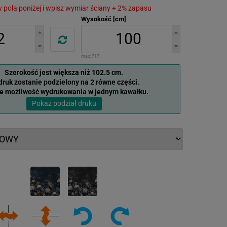
 w pola poniżej i wpisz wymiar ściany + 2% zapasu
Wysokość [cm]
max:
717
Szerokość jest większa niż 102.5 cm.
ruk zostanie podzielony na 2 równe części.
je możliwość wydrukowania w jednym kawałku.
Pokaż podział druku