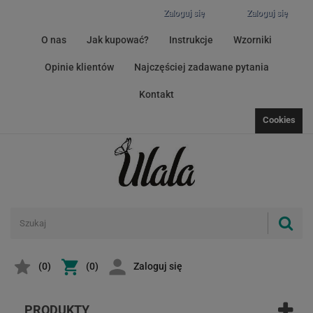
Zaloguj się
Zaloguj się
O nas
Jak kupować?
Instrukcje
Wzorniki
Opinie klientów
Najczęściej zadawane pytania
Kontakt
Cookies
(
0
)
(0)
Zaloguj się
PRODUKTY