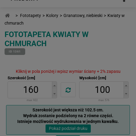
>
Fototapety
>
Kolory
>
Granatowy, niebieski
>
Kwiaty w
chmurach
FOTOTAPETA KWIATY W
CHMURACH
ID 1361
Kliknij w pola poniżej i wpisz wymiar ściany + 2% zapasu
Szerokość [cm]
Wysokość [cm]
max:
922
max:
576
Szerokość jest większa niż 102.5 cm.
Wydruk zostanie podzielony na 2 równe części.
Istnieje możliwość wydrukowania w jednym kawałku.
Pokaż podział druku