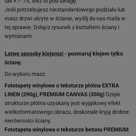
tak + /- 1%, weź to pod uwagę.
Jeśli potrzebujesz niestandardowego podziału lub
masz drzwi ukryte w ścianie, wyślij do nas maila w
tej sprawie. Dołącz rysunek z kształtem ściany i
wymiarami.
Łatwe sposoby klejenia!
- posmaruj klejem tylko
ścianę.
Do wyboru masz:
Fototapety winylowe o
teksturze
płótna EXTRA
LINEN (290g), PREMIUM CANVAS (350g)
Dzięki
strukturze płótna uzyskany jest wyjątkowy efekt
wielkoformatowego obrazu, doskonale kryją drobne
nierówności ściany.
Fototapeta winylowa o
teksturze
betonu PREMIUM