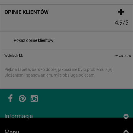
OPINIE KLIENTÓW
4.9/5
Pokaż opinie klientów
Wojciech M.
05-08-2026
Piękna tapeta, bardzo dobrej jakości nie było problemu z jej
ułożeniem i spasowaniem, miła obsługa polecam
Informacja
Menu