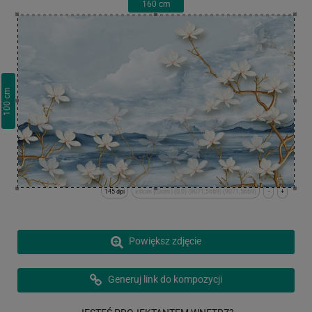
160
cm
cm
100
145 dpi
x:0cm y:0cm | (0,0) (9071,5669) (9071,5669)
-
+
Powiększ zdjęcie
Generuj link do kompozycji