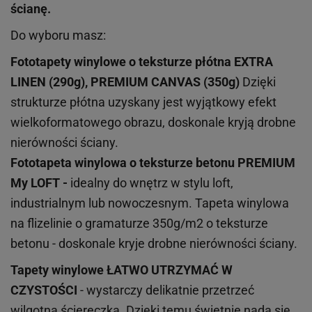
ścianę.
Do wyboru masz:
Fototapety winylowe o
teksturze
płótna EXTRA
LINEN (290g), PREMIUM CANVAS (350g)
Dzięki
strukturze płótna uzyskany jest wyjątkowy efekt
wielkoformatowego obrazu, doskonale kryją drobne
nierówności ściany.
Fototapeta winylowa o
teksturze
betonu PREMIUM
My LOFT -
idealny do wnętrz w stylu loft,
industrialnym lub nowoczesnym. Tapeta winylowa
na flizelinie o gramaturze 350g/m2 o teksturze
betonu - doskonale kryje drobne nierówności ściany.
Tapety winylowe
ŁATWO UTRZYMAĆ W
CZYSTOŚCI
- wystarczy delikatnie przetrzeć
wilgotną ściereczką. Dzięki temu świetnie nada się