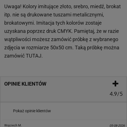
Uwaga! Kolory imitujące złoto, srebro, miedź, brokat
itp.
nie są drukowane tuszami metalicznymi,
brokatowymi. Imitacja tych kolorów zostaje
uzyskana poprzez druk CMYK. Pamiętaj, że w
razie
wątpliwości możesz zamówić próbkę z wybranego
zdjęcia w rozmiarze 50x50 cm. Taką próbkę można
zamówić
TUTAJ
.
OPINIE KLIENTÓW
4.9/5
Pokaż opinie klientów
Wojciech M.
05-08-2026