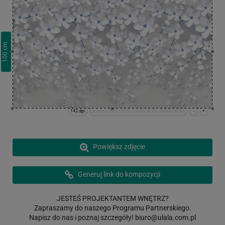
cm
100
142 dpi
x:0cm y:0cm | (0,0) (10000,5650) (10000,5650)
-
+
Powiększ zdjęcie
Generuj link do kompozycji
JESTEŚ PROJEKTANTEM WNĘTRZ?
Zapraszamy do naszego Programu Partnerskiego.
Napisz do nas i poznaj szczegóły!
biuro@ulala.com.pl