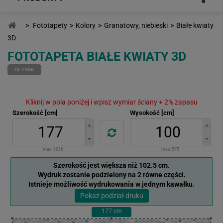
>
Fototapety
>
Kolory
>
Granatowy, niebieski
>
Białe kwiaty
3D
FOTOTAPETA BIAŁE KWIATY 3D
ID 1466
Kliknij w pola poniżej i wpisz wymiar ściany + 2% zapasu
Szerokość [cm]
Wysokość [cm]
max:
1016
max:
575
Szerokość jest większa niż 102.5 cm.
Wydruk zostanie podzielony na 2 równe części.
Istnieje możliwość wydrukowania w jednym kawałku.
Pokaż podział druku
177
cm