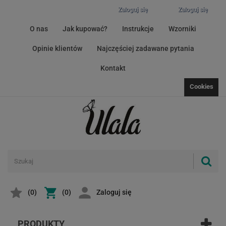
Zaloguj się
Zaloguj się
O nas
Jak kupować?
Instrukcje
Wzorniki
Opinie klientów
Najczęściej zadawane pytania
Kontakt
Cookies
(
0
)
(0)
Zaloguj się
PRODUKTY