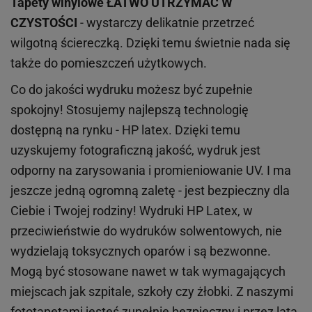
Tapety winylowe
ŁATWO UTRZYMAĆ W
CZYSTOŚCI
- wystarczy delikatnie przetrzeć
wilgotną ściereczką. Dzięki temu świetnie nada się
także do pomieszczeń użytkowych.
Co do jakości wydruku możesz być zupełnie
spokojny! Stosujemy najlepszą technologię
dostępną na rynku - HP latex. Dzięki temu
uzyskujemy fotograficzną jakość, wydruk jest
odporny na zarysowania i promieniowanie UV. I ma
jeszcze jedną ogromną zaletę - jest bezpieczny dla
Ciebie i Twojej rodziny!
Wydruki HP
Latex
, w
przeciwieństwie do wydruków
solwentowych
, nie
wydzielają toksycznych oparów i są bezwonne.
Mogą być stosowane nawet w tak wymagających
miejscach
jak
szpitale, szkoły czy żłobki.
Z naszymi
fototapetami jesteś zupełnie bezpieczny i przez lata