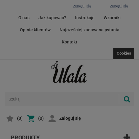
Zaloguj się
Zaloguj się
O nas
Jak kupować?
Instrukcje
Wzorniki
Opinie klientów
Najczęściej zadawane pytania
Kontakt
Cookies
(
0
)
(0)
Zaloguj się
PRODUKTY