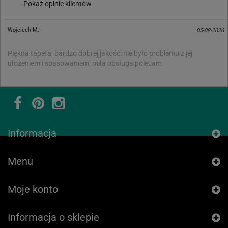
Pokaż opinie klientów
Wojciech M.
05-08-2026
Piękna tapeta, bardzo dobrej jakości nie było problemu z jej
ułożeniem i spasowaniem, miła obsługa polecam
Informacja
Menu
Moje konto
Informacja o sklepie