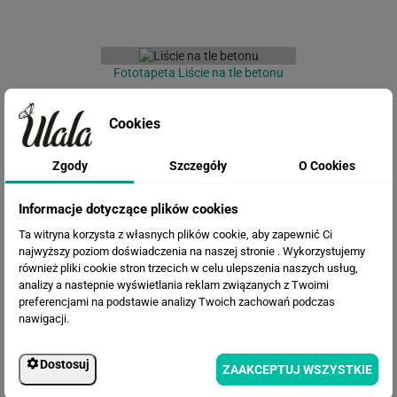
Fototapeta Liście na tle betonu
Cookies
Zgody
Szczegóły
O Cookies
Informacje dotyczące plików cookies
Ta witryna korzysta z własnych plików cookie, aby zapewnić Ci
najwyższy poziom doświadczenia na naszej stronie . Wykorzystujemy
również pliki cookie stron trzecich w celu ulepszenia naszych usług,
Fototapeta Kwiaty 3D
analizy a nastepnie wyświetlania reklam związanych z Twoimi
preferencjami na podstawie analizy Twoich zachowań podczas
nawigacji.
Dostosuj
ZAAKCEPTUJ WSZYSTKIE