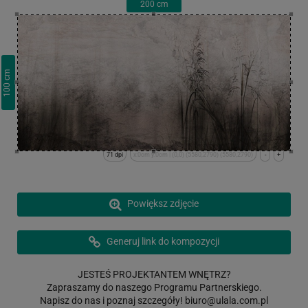
200
cm
cm
100
71 dpi
x:0cm y:0cm | (0,0) (5580,2790) (5580,2790)
-
+
Powiększ zdjęcie
Generuj link do kompozycji
JESTEŚ PROJEKTANTEM WNĘTRZ?
Zapraszamy do naszego Programu Partnerskiego.
Napisz do nas i poznaj szczegóły!
biuro@ulala.com.pl