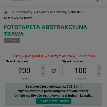
>
Fototapety
>
Kolory
>
Granatowy, niebieski
>
Abstrakcyjna trawa
FOTOTAPETA ABSTRAKCYJNA
TRAWA
ID 1837
Kliknij w pola poniżej i wpisz wymiar ściany + 2% zapasu
Szerokość [cm]
Wysokość [cm]
max:
567
max:
284
Szerokość jest większa niż 102.5 cm.
Wydruk zostanie podzielony na 2 równe części.
Istnieje możliwość wydrukowania w jednym kawałku.
Pokaż podział druku