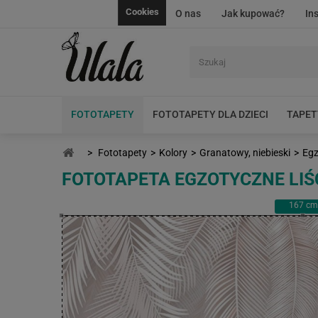
Cookies
O nas
Jak kupować?
In
FOTOTAPETY
FOTOTAPETY DLA DZIECI
TAPET
>
Fototapety
>
Kolory
>
Granatowy, niebieski
>
Egz
FOTOTAPETA EGZOTYCZNE LIŚ
167
cm