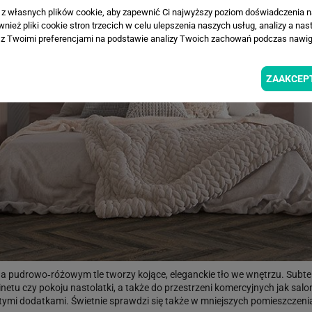
a z własnych plików cookie, aby zapewnić Ci najwyższy poziom doświadczenia na
ież pliki cookie stron trzecich w celu ulepszenia naszych usług, analizy a nas
z Twoimi preferencjami na podstawie analizy Twoich zachowań podczas nawiga
ZAAKCEP
na pudrowo‑różowym tle tworzy kojące, eleganckie tło we wnętrzu. Subtel
binetu czy pokoju nastolatki, a także do przestrzeni komercyjnych jak sal
ymi dodatkami. Świetnie sprawdzi się także w mniejszych pomieszczenia