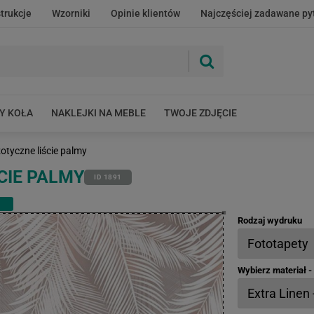
strukcje
Wzorniki
Opinie klientów
Najczęściej zadawane py
Y KOŁA
NAKLEJKI NA MEBLE
TWOJE ZDJĘCIE
otyczne liście palmy
CIE PALMY
ID 1891
Rodzaj wydruku
Wybierz materiał 