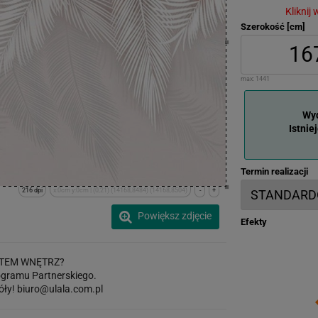
Kliknij
Szerokość [cm]
max:
1441
Wyd
Istnie
Termin realizacji
216 dpi
x:0cm y:0cm | (0,21) (14168,8484) (14168,8504)
-
+
Powiększ zdjęcie
Efekty
TEM WNĘTRZ?
gramu Partnerskiego.
óły!
biuro@ulala.com.pl