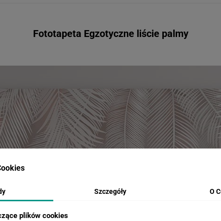
Fototapeta Egzotyczne liście palmy
ookies
dy
Szczegóły
O C
czące plików cookies