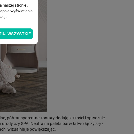
 naszej stronie .
tepnie wyświetlania
cji.
TUJ WSZYSTKIE
ne, półtransparentne kontury dodają lekkości i optycznie
on urody czy SPA. Neutralna paleta barw łatwo łączy się z
ch, wizualnie je powiększając.