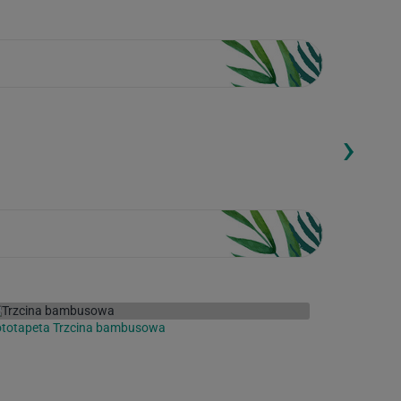
›
ding...
Loading...
ototapeta Trzcina bambusowa