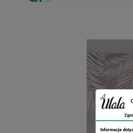
C
Zgo
Informacje doty