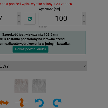
 w pola poniżej i wpisz wymiar ściany + 2% zapasu
Wysokość [cm]
max:
864
Szerokość jest większa niż 102.5 cm.
ruk zostanie podzielony na 2 równe części.
je możliwość wydrukowania w jednym kawałku.
Pokaż podział druku