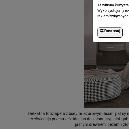
Ta witryna korzyst
Wykorzystujemy równ
reklam związanych 
Dostosuj
Delikatna fototapeta z białymi, ażurowymi liśćmi palmy 
rozświetlają przestrzeń. Idealna do salonu, sypialni, ga
jasnym drewnem, beżami i złot