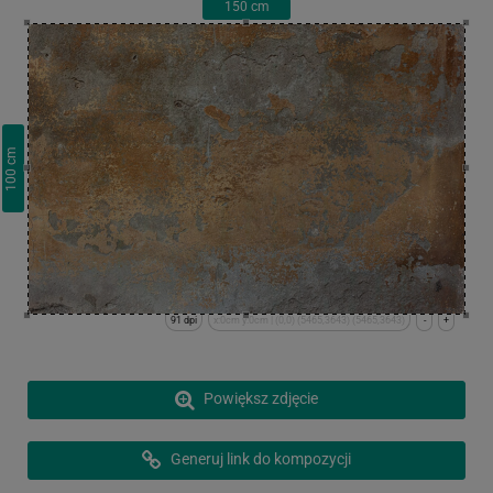
150
cm
cm
100
91 dpi
x:0cm y:0cm | (0,0) (5465,3643) (5465,3643)
-
+
Powiększ zdjęcie
Generuj link do kompozycji