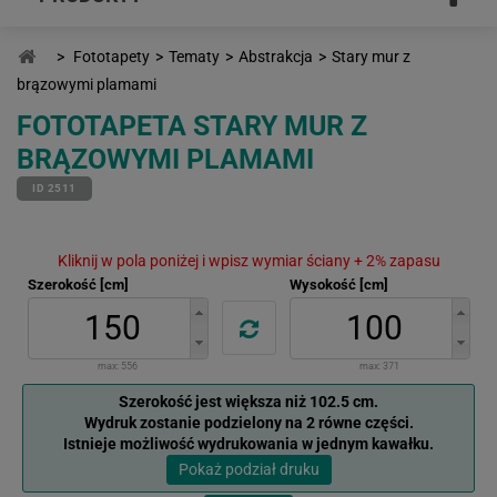
>
Fototapety
>
Tematy
>
Abstrakcja
>
Stary mur z
brązowymi plamami
FOTOTAPETA STARY MUR Z
BRĄZOWYMI PLAMAMI
ID 2511
Kliknij w pola poniżej i wpisz wymiar ściany + 2% zapasu
Szerokość [cm]
Wysokość [cm]
max:
556
max:
371
Szerokość jest większa niż 102.5 cm.
Wydruk zostanie podzielony na 2 równe części.
Istnieje możliwość wydrukowania w jednym kawałku.
Pokaż podział druku