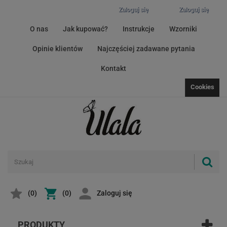
Zaloguj się
Zaloguj się
O nas
Jak kupować?
Instrukcje
Wzorniki
Opinie klientów
Najczęściej zadawane pytania
Kontakt
Cookies
(
0
)
(0)
Zaloguj się
PRODUKTY