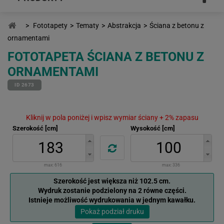
>
Fototapety
>
Tematy
>
Abstrakcja
>
Ściana z betonu z
ornamentami
FOTOTAPETA ŚCIANA Z BETONU Z
ORNAMENTAMI
ID 2673
Kliknij w pola poniżej i wpisz wymiar ściany + 2% zapasu
Szerokość [cm]
Wysokość [cm]
max:
616
max:
336
Szerokość jest większa niż 102.5 cm.
Wydruk zostanie podzielony na 2 równe części.
Istnieje możliwość wydrukowania w jednym kawałku.
Pokaż podział druku