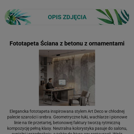
OPIS ZDJĘCIA
Fototapeta Ściana z betonu z ornamentami
Elegancka fototapeta inspirowana stylem Art Deco w chłodnej
palecie szarości i srebra. Geometryczne łuki, wachlarze i pionowe
linie na tle przetartej, betonowej faktury tworzą rytmiczną
kompozycję pełną klasy. Neutralna kolorystyka pasuje do salonu,
sypialni i przedpokoju, a także do biura czy restauracji. Wzór