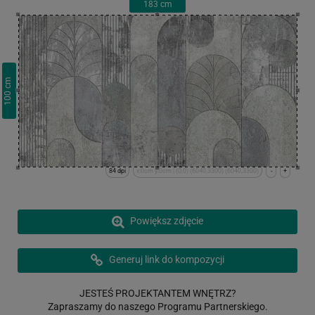
183
cm
cm
100
84 dpi
x:0cm y:0cm | (0,0) (6040,3300) (6040,3300)
-
+
Powiększ zdjęcie
Generuj link do kompozycji
JESTEŚ PROJEKTANTEM WNĘTRZ?
Zapraszamy do naszego Programu Partnerskiego.