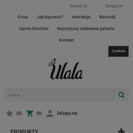
Zaloguj się
Zaloguj się
O nas
Jak kupować?
Instrukcje
Wzorniki
Opinie klientów
Najczęściej zadawane pytania
Kontakt
Cookies
(
0
)
(0)
Zaloguj się
PRODUKTY