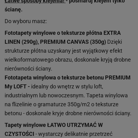
Łatwe sposoby klejenia!
- posmaruj klejem tylko
ścianę.
Do wyboru masz:
Fototapety winylowe o
teksturze
płótna EXTRA
LINEN (290g), PREMIUM CANVAS (350g)
Dzięki
strukturze płótna uzyskany jest wyjątkowy efekt
wielkoformatowego obrazu, doskonale kryją drobne
nierówności ściany.
Fototapeta winylowa o
teksturze
betonu PREMIUM
My LOFT -
idealny do wnętrz w stylu loft,
industrialnym lub nowoczesnym. Tapeta winylowa
na flizelinie o gramaturze 350g/m2 o teksturze
betonu - doskonale kryje drobne nierówności ściany.
Tapety winylowe
ŁATWO UTRZYMAĆ W
CZYSTOŚCI
- wystarczy delikatnie przetrzeć