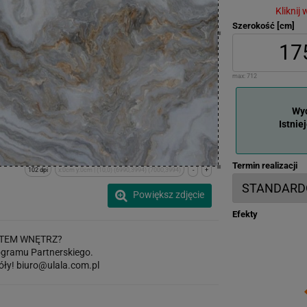
Kliknij
Szerokość [cm]
max:
712
Wyd
Istnie
Termin realizacji
102 dpi
x:0cm y:0cm | (10,0) (6990,3994) (7000,3994)
-
+
Powiększ zdjęcie
Efekty
TEM WNĘTRZ?
gramu Partnerskiego.
óły!
biuro@ulala.com.pl