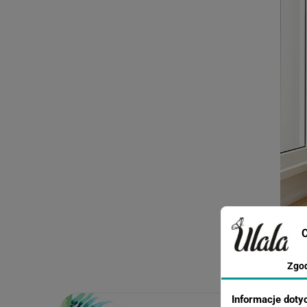
C
Zgo
Informacje doty