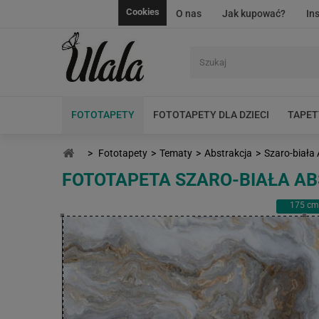
Cookies
O nas
Jak kupować?
In
FOTOTAPETY
FOTOTAPETY DLA DZIECI
TAPET
>
Fototapety
>
Tematy
>
Abstrakcja
>
Szaro-biała
FOTOTAPETA SZARO-BIAŁA A
175
cm