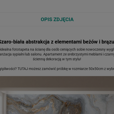
OPIS ZDJĘCIA
Szaro-biała abstrakcja z elementami beżów i brązu
o idealna fototapeta na ścianę dla osób ceniących sobie nowoczesny wyg
nżacja sypialni lub salonu. Apartament ze srebrzystymi meblami i czar
ścienną dekoracją w tym stylu!
ątpliwości?
TUTAJ
możesz zamówić próbkę w rozmiarze 50x50cm z wybr