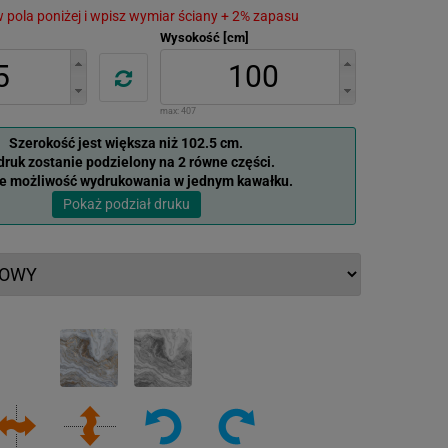
 w pola poniżej i wpisz wymiar ściany + 2% zapasu
Wysokość [cm]
max:
407
Szerokość jest większa niż 102.5 cm.
ruk zostanie podzielony na 2 równe części.
je możliwość wydrukowania w jednym kawałku.
Pokaż podział druku