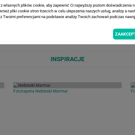
WIZUALIZACJE PRODUKTU
a z własnych plików cookie, aby zapewnić Ci najwyższy poziom doświadczenia na
ież pliki cookie stron trzecich w celu ulepszenia naszych usług, analizy a nas
z Twoimi preferencjami na podstawie analizy Twoich zachowań podczas nawiga
Loading...
Loa
ZAAKCEP
INSPIRACJE
Fototapeta Niebieski Marmur
Fo