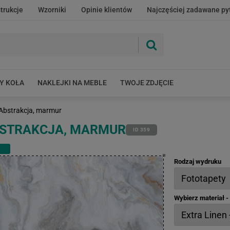
strukcje
Wzorniki
Opinie klientów
Najczęściej zadawane py
Y KOŁA
NAKLEJKI NA MEBLE
TWOJE ZDJĘCIE
 Abstrakcja, marmur
BSTRAKCJA, MARMUR
ID 359
Rodzaj wydruku
Wybierz materiał 