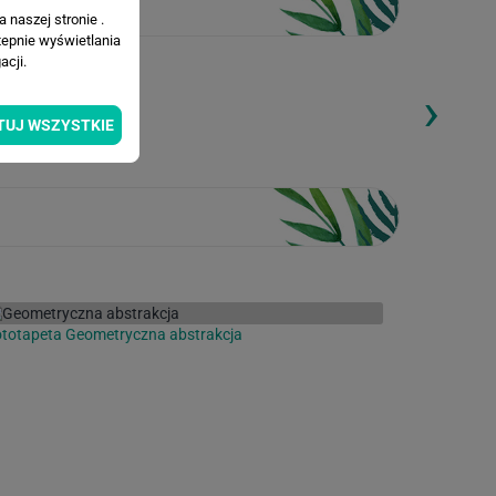
 naszej stronie .
tepnie wyświetlania
cji.
›
ding...
Loading...
TUJ WSZYSTKIE
totapeta Geometryczna abstrakcja