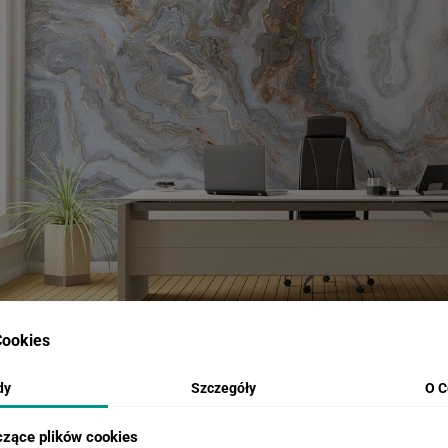
ookies
dy
Szczegóły
O C
czące plików cookies