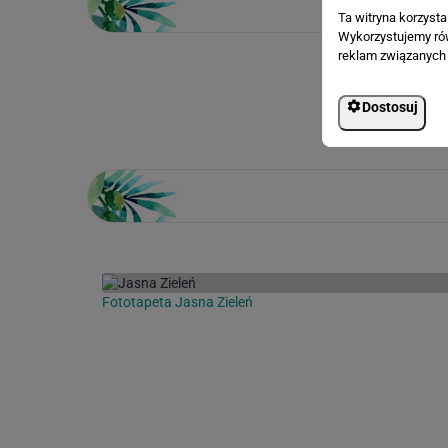
Ta witryna korzyst
Wykorzystujemy równ
reklam związanych 
Loading...
Dostosuj
Fototapeta Jasna Zieleń