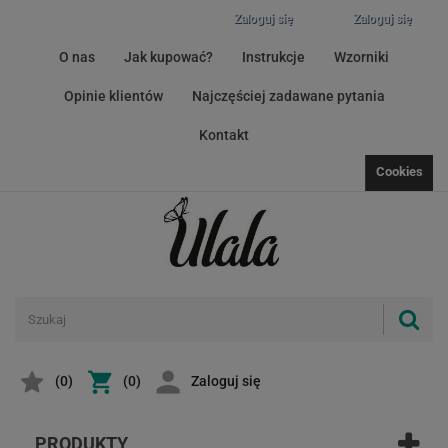
Zaloguj się
Zaloguj się
O nas
Jak kupować?
Instrukcje
Wzorniki
Opinie klientów
Najczęściej zadawane pytania
Kontakt
Cookies
(
0
)
(0)
Zaloguj się
PRODUKTY