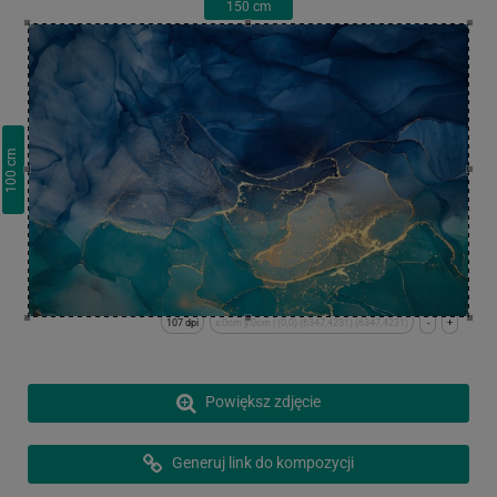
150
cm
cm
100
107 dpi
x:0cm y:0cm | (0,0) (6347,4231) (6347,4231)
-
+
Powiększ zdjęcie
Generuj link do kompozycji