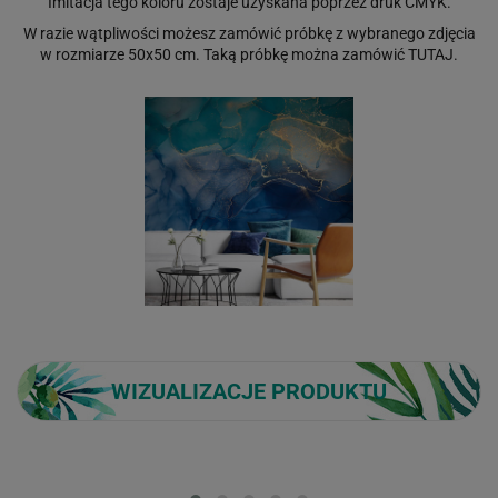
Imitacja tego koloru zostaje uzyskana poprzez druk CMYK.
W razie wątpliwości możesz zamówić próbkę z wybranego zdjęcia
w rozmiarze 50x50 cm. Taką próbkę można zamówić
TUTAJ
.
WIZUALIZACJE PRODUKTU
Loading...