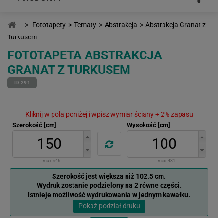
>
Fototapety
>
Tematy
>
Abstrakcja
>
Abstrakcja Granat z
Turkusem
FOTOTAPETA ABSTRAKCJA
GRANAT Z TURKUSEM
ID 291
Kliknij w pola poniżej i wpisz wymiar ściany + 2% zapasu
Szerokość [cm]
Wysokość [cm]
max:
646
max:
431
Szerokość jest większa niż 102.5 cm.
Wydruk zostanie podzielony na 2 równe części.
Istnieje możliwość wydrukowania w jednym kawałku.
Pokaż podział druku